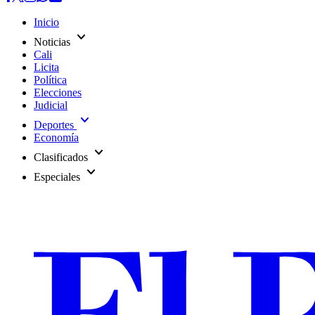
Inicio
expand_more
Noticias
Cali
Licita
Política
Elecciones
Judicial
expand_more
Deportes
Economía
expand_more
Clasificados
expand_more
Especiales