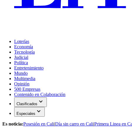
Loterías
Economía
Tecnología
Judicial
Política
Entretenimiento
Mundo
Multimedia
Opinión
500 Empresas
Contenido en Colaboración
expand_more
Clasificados
expand_more
Especiales
Es noticia:
Posesión en Cali
|
Día sin carro en Cali
|
Primera Linea en Ca