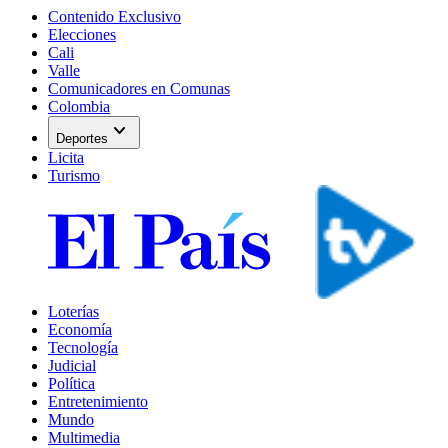
Contenido Exclusivo
Elecciones
Cali
Valle
Comunicadores en Comunas
Colombia
expand_more
Deportes
Licita
Turismo
Loterías
Economía
Tecnología
Judicial
Política
Entretenimiento
Mundo
Multimedia