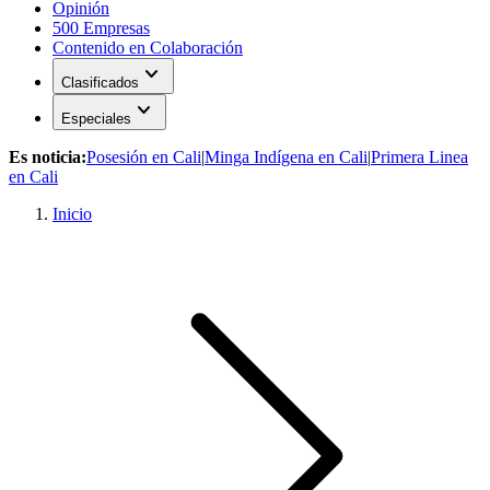
Opinión
500 Empresas
Contenido en Colaboración
expand_more
Clasificados
expand_more
Especiales
Es noticia:
Posesión en Cali
|
Minga Indígena en Cali
|
Primera Linea
en Cali
Inicio