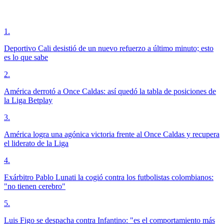
1
.
Deportivo Cali desistió de un nuevo refuerzo a último minuto; esto
es lo que sabe
2
.
América derrotó a Once Caldas: así quedó la tabla de posiciones de
la Liga Betplay
3
.
América logra una agónica victoria frente al Once Caldas y recupera
el liderato de la Liga
4
.
Exárbitro Pablo Lunati la cogió contra los futbolistas colombianos:
"no tienen cerebro"
5
.
Luis Figo se despacha contra Infantino: "es el comportamiento más