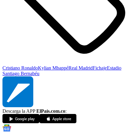
Cristiano Ronaldo
Kylian Mbappé
Real Madrid
Fichaje
Estadio
Santiago Bernabéu
Descarga la APP
ElPaís.com.co
: