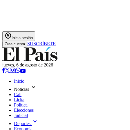
account_circle
Inicia sesión
SUSCRÍBETE
Crea cuenta
jueves, 6 de agosto de 2026
Inicio
expand_more
Noticias
Cali
Licita
Política
Elecciones
Judicial
expand_more
Deportes
Economía