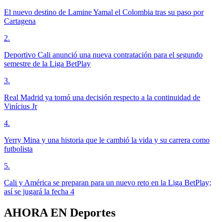
El nuevo destino de Lamine Yamal el Colombia tras su paso por
Cartagena
2
.
Deportivo Cali anunció una nueva contratación para el segundo
semestre de la Liga BetPlay
3
.
Real Madrid ya tomó una decisión respecto a la continuidad de
Vinícius Jr
4
.
Yerry Mina y una historia que le cambió la vida y su carrera como
futbolista
5
.
Cali y América se preparan para un nuevo reto en la Liga BetPlay;
así se jugará la fecha 4
AHORA EN
Deportes