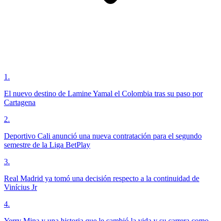
1
.
El nuevo destino de Lamine Yamal el Colombia tras su paso por
Cartagena
2
.
Deportivo Cali anunció una nueva contratación para el segundo
semestre de la Liga BetPlay
3
.
Real Madrid ya tomó una decisión respecto a la continuidad de
Vinícius Jr
4
.
Yerry Mina y una historia que le cambió la vida y su carrera como