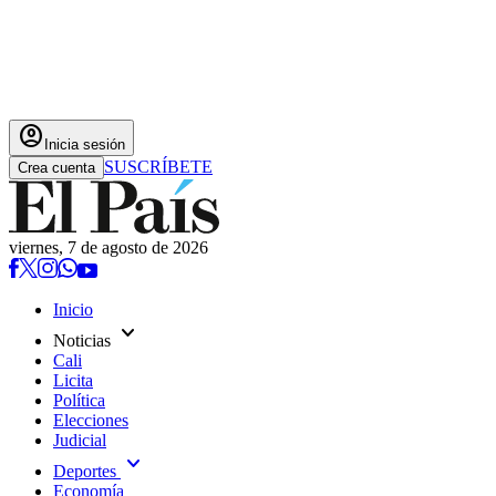
account_circle
Inicia sesión
SUSCRÍBETE
Crea cuenta
viernes, 7 de agosto de 2026
Inicio
expand_more
Noticias
Cali
Licita
Política
Elecciones
Judicial
expand_more
Deportes
Economía