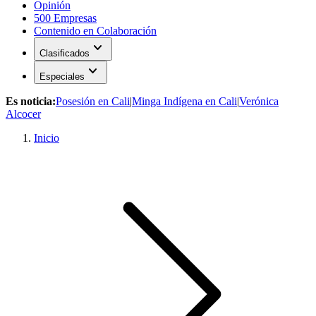
Opinión
500 Empresas
Contenido en Colaboración
expand_more
Clasificados
expand_more
Especiales
Es noticia:
Posesión en Cali
|
Minga Indígena en Cali
|
Verónica
Alcocer
Inicio