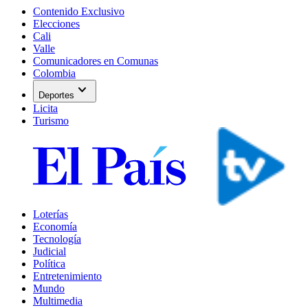
Contenido Exclusivo
Elecciones
Cali
Valle
Comunicadores en Comunas
Colombia
expand_more
Deportes
Licita
Turismo
Loterías
Economía
Tecnología
Judicial
Política
Entretenimiento
Mundo
Multimedia