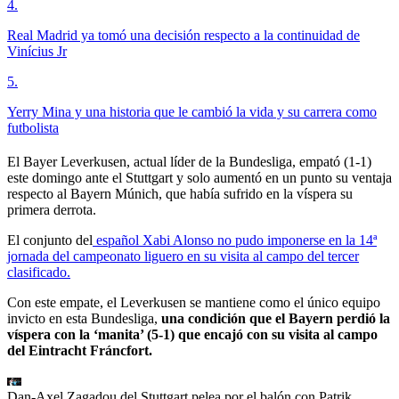
4
.
Real Madrid ya tomó una decisión respecto a la continuidad de
Vinícius Jr
5
.
Yerry Mina y una historia que le cambió la vida y su carrera como
futbolista
El Bayer Leverkusen, actual líder de la Bundesliga, empató (1-1)
este domingo ante el Stuttgart y solo aumentó en un punto su ventaja
respecto al Bayern Múnich, que había sufrido en la víspera su
primera derrota.
El conjunto del
español Xabi Alonso no pudo imponerse en la 14ª
jornada del campeonato liguero en su visita al campo del tercer
clasificado.
Con este empate, el Leverkusen se mantiene como el único equipo
invicto en esta Bundesliga,
una condición que el Bayern perdió la
víspera con la ‘manita’ (5-1) que encajó con su visita al campo
del Eintracht Fráncfort.
Dan-Axel Zagadou del Stuttgart pelea por el balón con Patrik