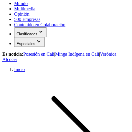
Mundo
Multimedia
Opinión
500 Empresas
Contenido en Colaboración
expand_more
Clasificados
expand_more
Especiales
Es noticia:
Posesión en Cali
|
Minga Indígena en Cali
|
Verónica
Alcocer
Inicio