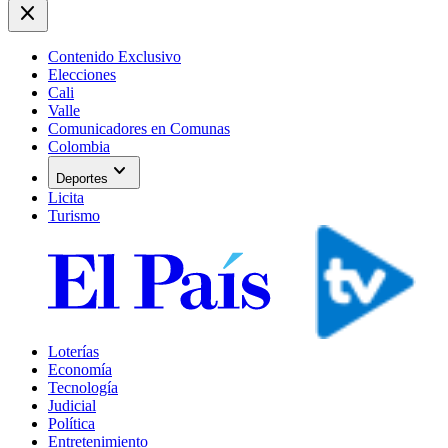
close
Contenido Exclusivo
Elecciones
Cali
Valle
Comunicadores en Comunas
Colombia
expand_more
Deportes
Licita
Turismo
Loterías
Economía
Tecnología
Judicial
Política
Entretenimiento