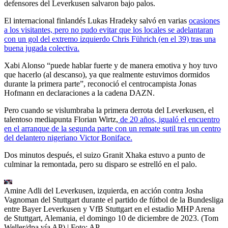
defensores del Leverkusen salvaron bajo palos.
El internacional finlandés Lukas Hradeky salvó en varias
ocasiones
a los visitantes, pero no pudo evitar que los locales se adelantaran
con un gol del extremo izquierdo Chris Führich (en el 39) tras una
buena jugada colectiva.
Xabi Alonso “puede hablar fuerte y de manera emotiva y hoy tuvo
que hacerlo (al descanso), ya que realmente estuvimos dormidos
durante la primera parte”, reconoció el centrocampista Jonas
Hofmann en declaraciones a la cadena DAZN.
Pero cuando se vislumbraba la primera derrota del Leverkusen, el
talentoso mediapunta Florian Wirtz,
de 20 años, igualó el encuentro
en el arranque de la segunda parte con un remate sutil tras un centro
del delantero nigeriano Victor Boniface.
Dos minutos después, el suizo Granit Xhaka estuvo a punto de
culminar la remontada, pero su disparo se estrelló en el palo.
Amine Adli del Leverkusen, izquierda, en acción contra Josha
Vagnoman del Stuttgart durante el partido de fútbol de la Bundesliga
entre Bayer Leverkusen y VfB Stuttgart en el estadio MHP Arena
de Stuttgart, Alemania, el domingo 10 de diciembre de 2023. (Tom
Weller/dpa vía AP)
| Foto:
AP