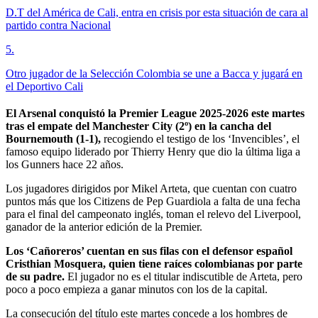
D.T del América de Cali, entra en crisis por esta situación de cara al
partido contra Nacional
5
.
Otro jugador de la Selección Colombia se une a Bacca y jugará en
el Deportivo Cali
El Arsenal conquistó la Premier League 2025-2026 este martes
tras el empate del Manchester City (2º) en la cancha del
Bournemouth (1-1),
recogiendo el testigo de los ‘Invencibles’, el
famoso equipo liderado por Thierry Henry que dio la última liga a
los Gunners hace 22 años.
Los jugadores dirigidos por Mikel Arteta, que cuentan con cuatro
puntos más que los Citizens de Pep Guardiola a falta de una fecha
para el final del campeonato inglés, toman el relevo del Liverpool,
ganador de la anterior edición de la Premier.
Los ‘Cañoreros’ cuentan en sus filas con el defensor español
Cristhian Mosquera, quien tiene raíces colombianas por parte
de su padre.
El jugador no es el titular indiscutible de Arteta, pero
poco a poco empieza a ganar minutos con los de la capital.
La consecución del título este martes concede a los hombres de