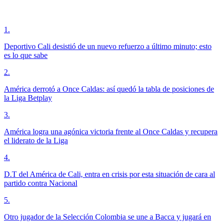
1
.
Deportivo Cali desistió de un nuevo refuerzo a último minuto; esto
es lo que sabe
2
.
América derrotó a Once Caldas: así quedó la tabla de posiciones de
la Liga Betplay
3
.
América logra una agónica victoria frente al Once Caldas y recupera
el liderato de la Liga
4
.
D.T del América de Cali, entra en crisis por esta situación de cara al
partido contra Nacional
5
.
Otro jugador de la Selección Colombia se une a Bacca y jugará en