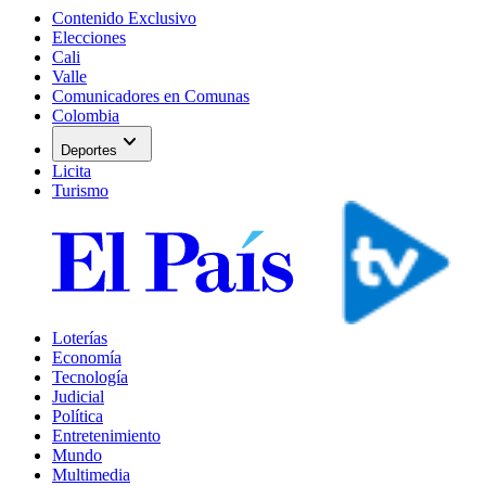
Contenido Exclusivo
Elecciones
Cali
Valle
Comunicadores en Comunas
Colombia
expand_more
Deportes
Licita
Turismo
Loterías
Economía
Tecnología
Judicial
Política
Entretenimiento
Mundo
Multimedia