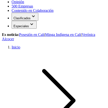
Opinión
500 Empresas
Contenido en Colaboración
expand_more
Clasificados
expand_more
Especiales
Es noticia:
Posesión en Cali
|
Minga Indígena en Cali
|
Verónica
Alcocer
Inicio