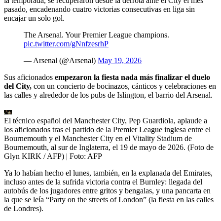
la temporada, se recuperaron desde la derrota ante el City el mes
pasado, encadenando cuatro victorias consecutivas en liga sin
encajar un solo gol.
The Arsenal. Your Premier League champions.
pic.twitter.com/gNnfzesrhP
— Arsenal (@Arsenal)
May 19, 2026
Sus aficionados
empezaron la fiesta nada más finalizar el duelo
del City,
con un concierto de bocinazos, cánticos y celebraciones en
las calles y alrededor de los pubs de Islington, el barrio del Arsenal.
El técnico español del Manchester City, Pep Guardiola, aplaude a
los aficionados tras el partido de la Premier League inglesa entre el
Bournemouth y el Manchester City en el Vitality Stadium de
Bournemouth, al sur de Inglaterra, el 19 de mayo de 2026. (Foto de
Glyn KIRK / AFP)
| Foto:
AFP
Ya lo habían hecho el lunes, también, en la explanada del Emirates,
incluso antes de la sufrida victoria contra el Burnley: llegada del
autobús de los jugadores entre gritos y bengalas, y una pancarta en
la que se leía “Party on the streets of London” (la fiesta en las calles
de Londres).