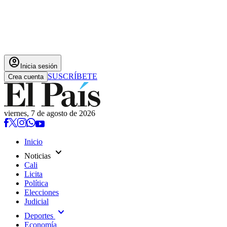
account_circle
Inicia sesión
SUSCRÍBETE
Crea cuenta
viernes, 7 de agosto de 2026
Inicio
expand_more
Noticias
Cali
Licita
Política
Elecciones
Judicial
expand_more
Deportes
Economía