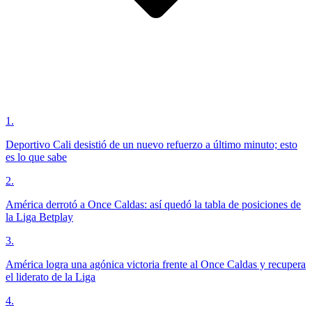
1
.
Deportivo Cali desistió de un nuevo refuerzo a último minuto; esto
es lo que sabe
2
.
América derrotó a Once Caldas: así quedó la tabla de posiciones de
la Liga Betplay
3
.
América logra una agónica victoria frente al Once Caldas y recupera
el liderato de la Liga
4
.