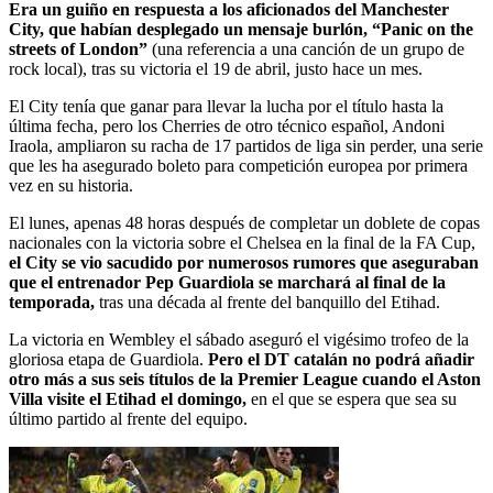
Era un guiño en respuesta a los aficionados del Manchester
City, que habían desplegado un mensaje burlón, “Panic on the
streets of London”
(una referencia a una canción de un grupo de
rock local), tras su victoria el 19 de abril, justo hace un mes.
El City tenía que ganar para llevar la lucha por el título hasta la
última fecha, pero los Cherries de otro técnico español, Andoni
Iraola, ampliaron su racha de 17 partidos de liga sin perder, una serie
que les ha asegurado boleto para competición europea por primera
vez en su historia.
El lunes, apenas 48 horas después de completar un doblete de copas
nacionales con la victoria sobre el Chelsea en la final de la FA Cup,
el City se vio sacudido por numerosos rumores que aseguraban
que el entrenador Pep Guardiola se marchará al final de la
temporada,
tras una década al frente del banquillo del Etihad.
La victoria en Wembley el sábado aseguró el vigésimo trofeo de la
gloriosa etapa de Guardiola.
Pero el DT catalán no podrá añadir
otro más a sus seis títulos de la Premier League cuando el Aston
Villa visite el Etihad el domingo,
en el que se espera que sea su
último partido al frente del equipo.