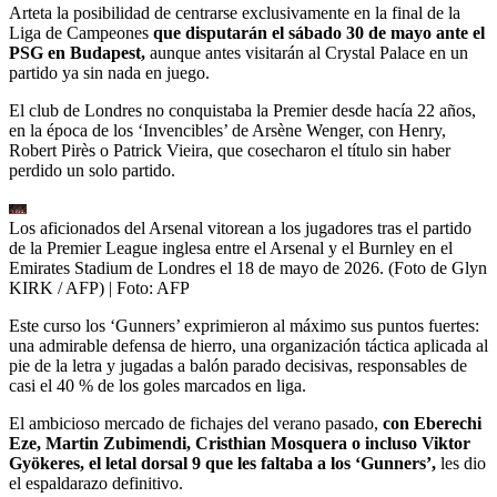
Arteta la posibilidad de centrarse exclusivamente en la final de la
Liga de Campeones
que disputarán el sábado 30 de mayo ante el
PSG en Budapest,
aunque antes visitarán al Crystal Palace en un
partido ya sin nada en juego.
El club de Londres no conquistaba la Premier desde hacía 22 años,
en la época de los ‘Invencibles’ de Arsène Wenger, con Henry,
Robert Pirès o Patrick Vieira, que cosecharon el título sin haber
perdido un solo partido.
Los aficionados del Arsenal vitorean a los jugadores tras el partido
de la Premier League inglesa entre el Arsenal y el Burnley en el
Emirates Stadium de Londres el 18 de mayo de 2026. (Foto de Glyn
KIRK / AFP)
| Foto:
AFP
Este curso los ‘Gunners’ exprimieron al máximo sus puntos fuertes:
una admirable defensa de hierro, una organización táctica aplicada al
pie de la letra y jugadas a balón parado decisivas, responsables de
casi el 40 % de los goles marcados en liga.
El ambicioso mercado de fichajes del verano pasado,
con Eberechi
Eze, Martin Zubimendi, Cristhian Mosquera o incluso Viktor
Gyökeres, el letal dorsal 9 que les faltaba a los ‘Gunners’,
les dio
el espaldarazo definitivo.