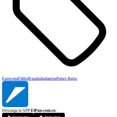
Eurocopa
Fútbol
España
Inglaterra
Países Bajos
Descarga la APP
ElPaís.com.co
: