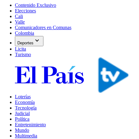
Contenido Exclusivo
Elecciones
Cali
Valle
Comunicadores en Comunas
Colombia
expand_more
Deportes
Licita
Turismo
Loterías
Economía
Tecnología
Judicial
Política
Entretenimiento
Mundo
Multimedia