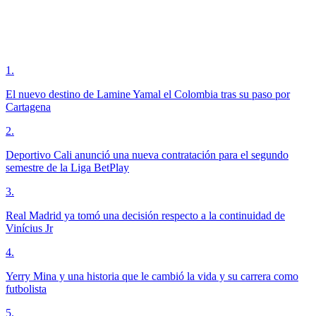
1
.
El nuevo destino de Lamine Yamal el Colombia tras su paso por
Cartagena
2
.
Deportivo Cali anunció una nueva contratación para el segundo
semestre de la Liga BetPlay
3
.
Real Madrid ya tomó una decisión respecto a la continuidad de
Vinícius Jr
4
.
Yerry Mina y una historia que le cambió la vida y su carrera como
futbolista
5
.