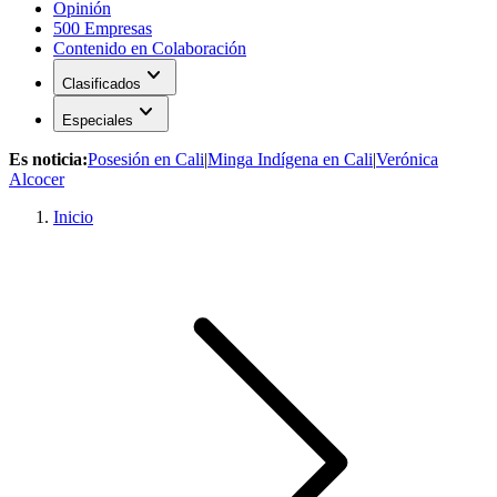
Opinión
500 Empresas
Contenido en Colaboración
expand_more
Clasificados
expand_more
Especiales
Es noticia:
Posesión en Cali
|
Minga Indígena en Cali
|
Verónica
Alcocer
Inicio