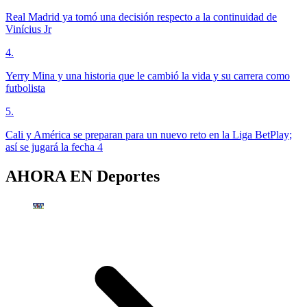
Real Madrid ya tomó una decisión respecto a la continuidad de
Vinícius Jr
4
.
Yerry Mina y una historia que le cambió la vida y su carrera como
futbolista
5
.
Cali y América se preparan para un nuevo reto en la Liga BetPlay;
así se jugará la fecha 4
AHORA EN
Deportes