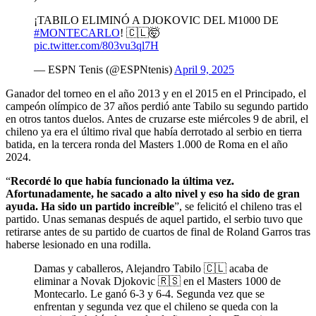
¡TABILO ELIMINÓ A DJOKOVIC DEL M1000 DE
#MONTECARLO
! 🇨🇱🤯
pic.twitter.com/803vu3ql7H
— ESPN Tenis (@ESPNtenis)
April 9, 2025
Ganador del torneo en el año 2013 y en el 2015 en el Principado, el
campeón olímpico de 37 años perdió ante Tabilo su segundo partido
en otros tantos duelos. Antes de cruzarse este miércoles 9 de abril, el
chileno ya era el último rival que había derrotado al serbio en tierra
batida, en la tercera ronda del Masters 1.000 de Roma en el año
2024.
“
Recordé lo que había funcionado la última vez.
Afortunadamente, he sacado a alto nivel y eso ha sido de gran
ayuda. Ha sido un partido increíble
”, se felicitó el chileno tras el
partido. Unas semanas después de aquel partido, el serbio tuvo que
retirarse antes de su partido de cuartos de final de Roland Garros tras
haberse lesionado en una rodilla.
Damas y caballeros, Alejandro Tabilo 🇨🇱 acaba de
eliminar a Novak Djokovic 🇷🇸 en el Masters 1000 de
Montecarlo. Le ganó 6-3 y 6-4. Segunda vez que se
enfrentan y segunda vez que el chileno se queda con la