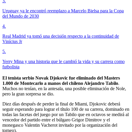
3
.
Uruguay ya le encontró reemplazo a Marcelo Bielsa para la Copa
del Mundo de 2030
4
.
Real Madrid ya tomó una decisión respecto a la continuidad de
Vinícius Jr
5
.
Yerry Mina y una historia que le cambió la vida y su carrera como
futbolista
El tenista serbio Novak Djokovic fue eliminado del Masters
1.000 de Montecarlo a manos del chileno Alejandro Tabilo
.
Muchos no tenían, en la antesala, una posible eliminación de Nole,
pero la gran sorpresa se dio.
Diez días después de perder la final de Miami, Djokovic deberá
seguir esperando para lograr el título 100 de su carrera, dominado en
todas las facetas del juego por un Tabilo que en octavos se medirá al
vencedor del partido entre el búlgaro Grigor Dimitrov y el
monegasco Valentin Vacherot invitado por la organización del
torneo).