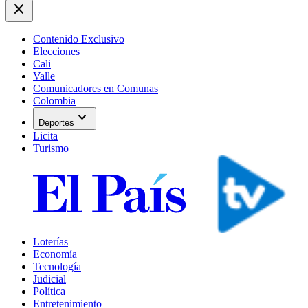
close
Contenido Exclusivo
Elecciones
Cali
Valle
Comunicadores en Comunas
Colombia
expand_more
Deportes
Licita
Turismo
Loterías
Economía
Tecnología
Judicial
Política
Entretenimiento