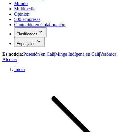
Mundo
Multimedia
Opinión
500 Empresas
Contenido en Colaboración
expand_more
Clasificados
expand_more
Especiales
Es noticia:
Posesión en Cali
|
Minga Indígena en Cali
|
Verónica
Alcocer
Inicio