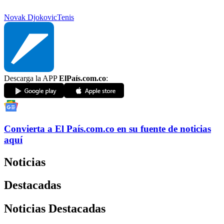
Novak Djokovic
Tenis
Descarga la APP
ElPaís.com.co
:
Convierta a
El País
.com.co
en su fuente de noticias
aquí
Noticias
Destacadas
Noticias Destacadas