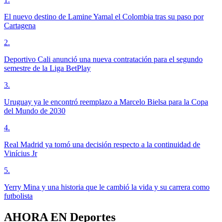
El nuevo destino de Lamine Yamal el Colombia tras su paso por
Cartagena
2
.
Deportivo Cali anunció una nueva contratación para el segundo
semestre de la Liga BetPlay
3
.
Uruguay ya le encontró reemplazo a Marcelo Bielsa para la Copa
del Mundo de 2030
4
.
Real Madrid ya tomó una decisión respecto a la continuidad de
Vinícius Jr
5
.
Yerry Mina y una historia que le cambió la vida y su carrera como
futbolista
AHORA EN
Deportes