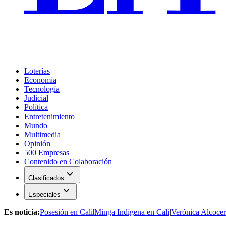
Loterías
Economía
Tecnología
Judicial
Política
Entretenimiento
Mundo
Multimedia
Opinión
500 Empresas
Contenido en Colaboración
expand_more
Clasificados
expand_more
Especiales
Es noticia:
Posesión en Cali
|
Minga Indígena en Cali
|
Verónica Alcocer