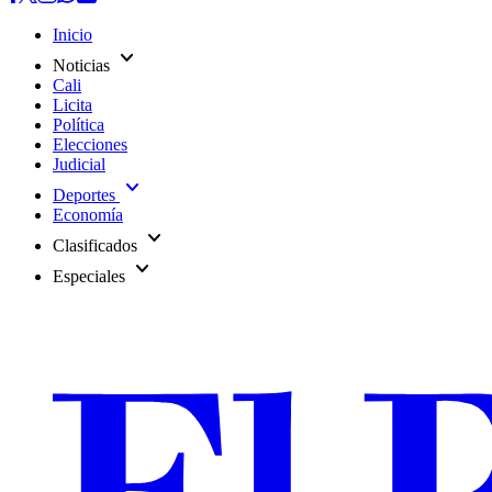
Inicio
expand_more
Noticias
Cali
Licita
Política
Elecciones
Judicial
expand_more
Deportes
Economía
expand_more
Clasificados
expand_more
Especiales