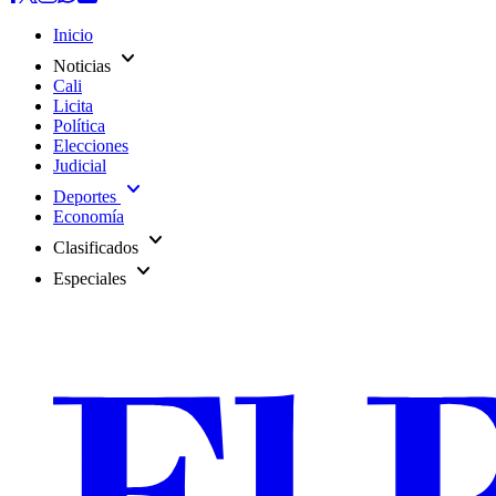
Inicio
expand_more
Noticias
Cali
Licita
Política
Elecciones
Judicial
expand_more
Deportes
Economía
expand_more
Clasificados
expand_more
Especiales