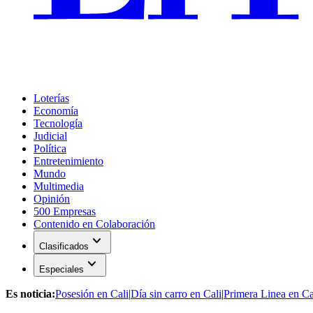
Loterías
Economía
Tecnología
Judicial
Política
Entretenimiento
Mundo
Multimedia
Opinión
500 Empresas
Contenido en Colaboración
expand_more
Clasificados
expand_more
Especiales
Es noticia:
Posesión en Cali
|
Día sin carro en Cali
|
Primera Linea en Ca