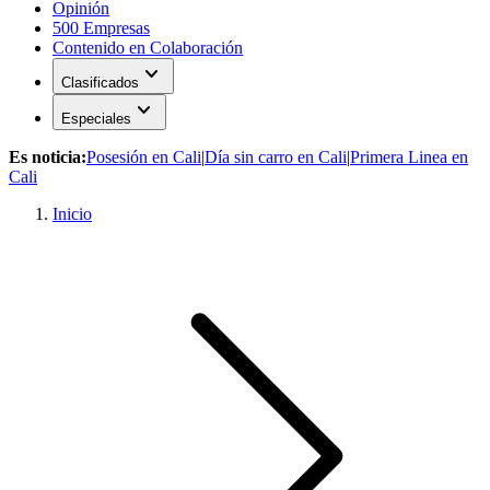
Opinión
500 Empresas
Contenido en Colaboración
expand_more
Clasificados
expand_more
Especiales
Es noticia:
Posesión en Cali
|
Día sin carro en Cali
|
Primera Linea en
Cali
Inicio