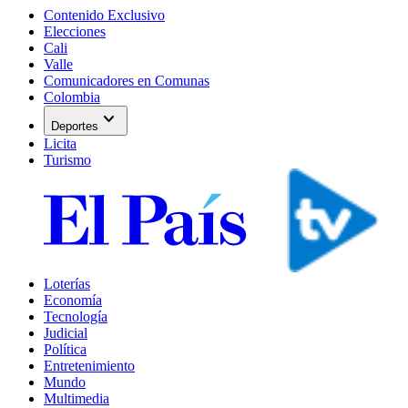
Contenido Exclusivo
Elecciones
Cali
Valle
Comunicadores en Comunas
Colombia
expand_more
Deportes
Licita
Turismo
Loterías
Economía
Tecnología
Judicial
Política
Entretenimiento
Mundo
Multimedia