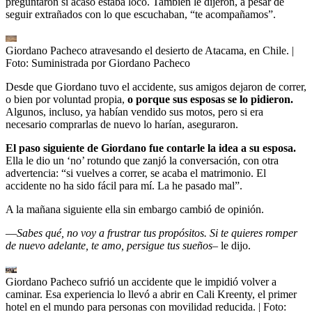
preguntaron si acaso estaba loco. También le dijeron, a pesar de
seguir extrañados con lo que escuchaban, “te acompañamos”.
Giordano Pacheco atravesando el desierto de Atacama, en Chile.
|
Foto:
Suministrada por Giordano Pacheco
Desde que Giordano tuvo el accidente, sus amigos dejaron de correr,
o bien por voluntad propia,
o porque sus esposas se lo pidieron.
Algunos, incluso, ya habían vendido sus motos, pero si era
necesario comprarlas de nuevo lo harían, aseguraron.
El paso siguiente de Giordano fue contarle la idea a su esposa.
Ella le dio un ‘no’ rotundo que zanjó la conversación, con otra
advertencia: “si vuelves a correr, se acaba el matrimonio. El
accidente no ha sido fácil para mí. La he pasado mal”.
A la mañana siguiente ella sin embargo cambió de opinión.
—
Sabes qué, no voy a frustrar tus propósitos. Si te quieres romper
de nuevo adelante, te amo, persigue tus sueños
– le dijo.
Giordano Pacheco sufrió un accidente que le impidió volver a
caminar. Esa experiencia lo llevó a abrir en Cali Kreenty, el primer
hotel en el mundo para personas con movilidad reducida.
| Foto: