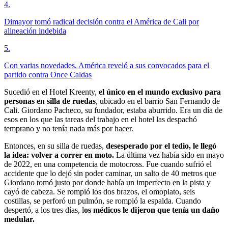
4
.
Dimayor tomó radical decisión contra el América de Cali por
alineación indebida
5
.
Con varias novedades, América reveló a sus convocados para el
partido contra Once Caldas
Sucedió en el Hotel Kreenty,
el único en el mundo exclusivo para
personas en silla de ruedas
, ubicado en el barrio San Fernando de
Cali. Giordano Pacheco, su fundador, estaba aburrido. Era un día de
esos en los que las tareas del trabajo en el hotel las despachó
temprano y no tenía nada más por hacer.
Entonces, en su silla de ruedas,
desesperado por el tedio, le llegó
la idea: volver a correr en moto.
La última vez había sido en mayo
de 2022, en una competencia de motocross. Fue cuando sufrió el
accidente que lo dejó sin poder caminar, un salto de 40 metros que
Giordano tomó justo por donde había un imperfecto en la pista y
cayó de cabeza. Se rompió los dos brazos, el omoplato, seis
costillas, se perforó un pulmón, se rompió la espalda. Cuando
despertó, a los tres días, l
os médicos le dijeron que tenía un daño
medular.