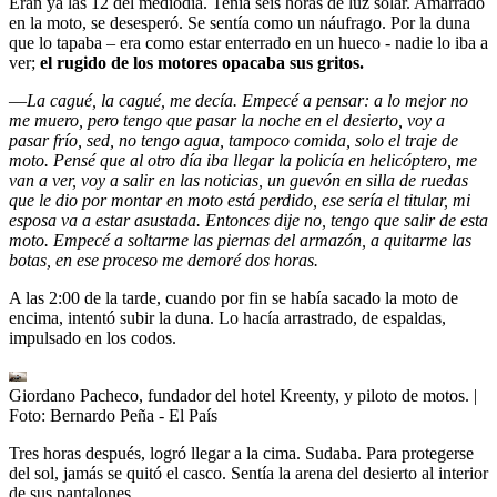
Eran ya las 12 del mediodía. Tenía seis horas de luz solar. Amarrado
en la moto, se desesperó. Se sentía como un náufrago. Por la duna
que lo tapaba – era como estar enterrado en un hueco - nadie lo iba a
ver;
el rugido de los motores opacaba sus gritos.
—
La cagué, la cagué, me decía. Empecé a pensar: a lo mejor no
me muero, pero tengo que pasar la noche en el desierto, voy a
pasar frío, sed, no tengo agua, tampoco comida, solo el traje de
moto. Pensé que al otro día iba llegar la policía en helicóptero, me
van a ver, voy a salir en las noticias, un guevón en silla de ruedas
que le dio por montar en moto está perdido, ese sería el titular, mi
esposa va a estar asustada. Entonces dije no, tengo que salir de esta
moto. Empecé a soltarme las piernas del armazón, a quitarme las
botas, en ese proceso me demoré dos horas.
A las 2:00 de la tarde, cuando por fin se había sacado la moto de
encima, intentó subir la duna. Lo hacía arrastrado, de espaldas,
impulsado en los codos.
Giordano Pacheco, fundador del hotel Kreenty, y piloto de motos.
|
Foto:
Bernardo Peña - El País
Tres horas después, logró llegar a la cima. Sudaba. Para protegerse
del sol, jamás se quitó el casco. Sentía la arena del desierto al interior
de sus pantalones.