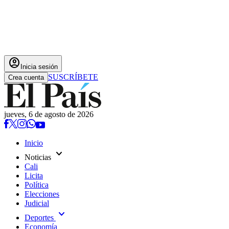
account_circle
Inicia sesión
SUSCRÍBETE
Crea cuenta
jueves, 6 de agosto de 2026
Inicio
expand_more
Noticias
Cali
Licita
Política
Elecciones
Judicial
expand_more
Deportes
Economía