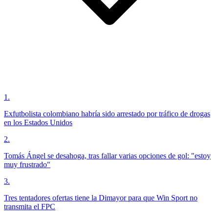
1
.
Exfutbolista colombiano habría sido arrestado por tráfico de drogas
en los Estados Unidos
2
.
Tomás Ángel se desahoga, tras fallar varias opciones de gol: "estoy
muy frustrado"
3
.
Tres tentadores ofertas tiene la Dimayor para que Win Sport no
transmita el FPC