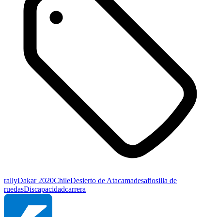
rally
Dakar 2020
Chile
Desierto de Atacama
desafio
silla de
ruedas
Discapacidad
carrera