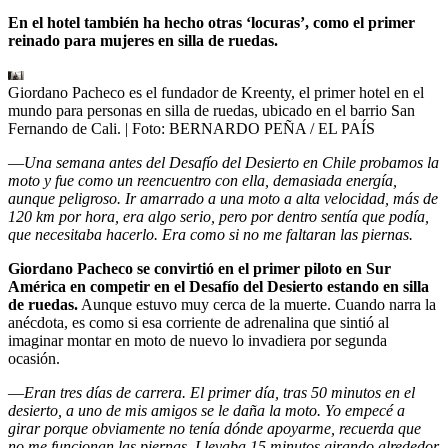
En el hotel también ha hecho otras ‘locuras’, como el primer
reinado para mujeres en silla de ruedas.
Giordano Pacheco es el fundador de Kreenty, el primer hotel en el
mundo para personas en silla de ruedas, ubicado en el barrio San
Fernando de Cali.
| Foto:
BERNARDO PEÑA / EL PAÍS
—
Una semana antes del Desafío del Desierto en Chile probamos la
moto y fue como un reencuentro con ella, demasiada energía,
aunque peligroso. Ir amarrado a una moto a alta velocidad, más de
120 km por hora, era algo serio, pero por dentro sentía que podía,
que necesitaba hacerlo. Era como si no me faltaran las piernas.
Giordano Pacheco se convirtió en el primer piloto en Sur
América en competir en el Desafío del Desierto estando en silla
de ruedas.
Aunque estuvo muy cerca de la muerte. Cuando narra la
anécdota, es como si esa corriente de adrenalina que sintió al
imaginar montar en moto de nuevo lo invadiera por segunda
ocasión.
—
Eran tres días de carrera. El primer día, tras 50 minutos en el
desierto, a uno de mis amigos se le daña la moto. Yo empecé a
girar porque obviamente no tenía dónde apoyarme, recuerda que
no me funcionan las piernas. Llevaba 15 minutos girando alrededor