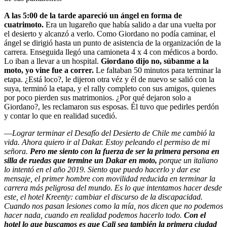
A las 5:00 de la tarde apareció un ángel en forma de
cuatrimoto.
Era un lugareño que había salido a dar una vuelta por
el desierto y alcanzó a verlo. Como Giordano no podía caminar, el
ángel se dirigió hasta un punto de asistencia de la organización de la
carrera. Enseguida llegó una camioneta 4 x 4 con médicos a bordo.
Lo iban a llevar a un hospital.
Giordano dijo no, súbanme a la
moto, yo vine fue a correr.
Le faltaban 50 minutos para terminar la
etapa. ¿Está loco?, le dijeron otra véz y él de nuevo se salió con la
suya, terminó la etapa, y el rally completo con sus amigos, quienes
por poco pierden sus matrimonios. ¿Por qué dejaron solo a
Giordano?, les reclamaron sus esposas. Él tuvo que pedirles perdón
y contar lo que en realidad sucedió.
—
Lograr terminar el Desafío del Desierto de Chile me cambió la
vida. Ahora quiero ir al Dakar. Estoy peleando el permiso de mi
señora.
Pero me siento con la fuerza de ser la primera persona en
silla de ruedas que termine un Dakar en moto,
porque un italiano
lo intentó en el año 2019. Siento que puedo hacerlo y dar ese
mensaje, el primer hombre con movilidad reducida en terminar la
carrera más peligrosa del mundo. Es lo que intentamos hacer desde
este, el hotel Kreenty: cambiar el discurso de la discapacidad.
Cuando nos pasan lesiones como la mía, nos dicen que no podemos
hacer nada, cuando en realidad podemos hacerlo todo.
Con el
hotel lo que buscamos es que Cali sea también la primera ciudad