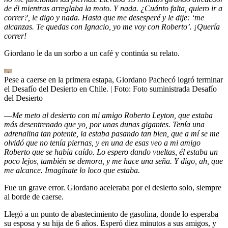
de él mientras arreglaba la moto. Y nada. ¿Cuánto falta, quiero ir a
correr?, le digo y nada. Hasta que me desesperé y le dije: ‘me
alcanzas. Te quedas con Ignacio, yo me voy con Roberto’. ¡Quería
correr!
Giordano le da un sorbo a un café y continúa su relato.
Pese a caerse en la primera estapa, Giordano Pachecó logró terminar
el Desafío del Desierto en Chile.
| Foto:
Foto suministrada Desafío
del Desierto
—
Me meto al desierto con mi amigo Roberto Leyton, que estaba
más desentrenado que yo, por unas dunas gigantes. Tenía una
adrenalina tan potente, la estaba pasando tan bien, que a mí se me
olvidó que no tenía piernas, y en una de esas veo a mi amigo
Roberto que se había caído. Lo espero dando vueltas, él estaba un
poco lejos, también se demora, y me hace una seña. Y digo, ah, que
me alcance. Imagínate lo loco que estaba.
Fue un grave error. Giordano aceleraba por el desierto solo, siempre
al borde de caerse.
Llegó a un punto de abastecimiento de gasolina, donde lo esperaba
su esposa y su hija de 6 años. Esperó diez minutos a sus amigos, y