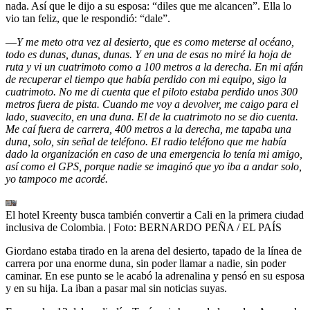
nada. Así que le dijo a su esposa: “diles que me alcancen”. Ella lo
vio tan feliz, que le respondió: “dale”.
—
Y me meto otra vez al desierto, que es como meterse al océano,
todo es dunas, dunas, dunas. Y en una de esas no miré la hoja de
ruta y vi un cuatrimoto como a 100 metros a la derecha. En mi afán
de recuperar el tiempo que había perdido con mi equipo, sigo la
cuatrimoto. No me di cuenta que el piloto estaba perdido unos 300
metros fuera de pista. Cuando me voy a devolver, me caigo para el
lado, suavecito, en una duna. El de la cuatrimoto no se dio cuenta.
Me caí fuera de carrera, 400 metros a la derecha, me tapaba una
duna, solo, sin señal de teléfono. El radio teléfono que me había
dado la organización en caso de una emergencia lo tenía mi amigo,
así como el GPS, porque nadie se imaginó que yo iba a andar solo,
yo tampoco me acordé.
El hotel Kreenty busca también convertir a Cali en la primera ciudad
inclusiva de Colombia.
| Foto:
BERNARDO PEÑA / EL PAÍS
Giordano estaba tirado en la arena del desierto, tapado de la línea de
carrera por una enorme duna, sin poder llamar a nadie, sin poder
caminar. En ese punto se le acabó la adrenalina y pensó en su esposa
y en su hija. La iban a pasar mal sin noticias suyas.