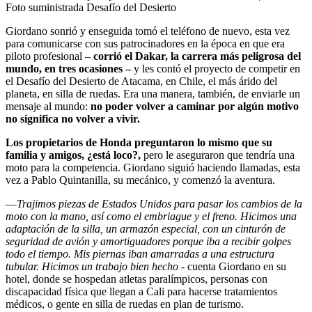
Foto suministrada Desafío del Desierto
Giordano sonrió y enseguida tomó el teléfono de nuevo, esta vez
para comunicarse con sus patrocinadores en la época en que era
piloto profesional –
corrió el Dakar, la carrera más peligrosa del
mundo, en tres ocasiones –
y les contó el proyecto de competir en
el Desafío del Desierto de Atacama, en Chile, el más árido del
planeta, en silla de ruedas. Era una manera, también, de enviarle un
mensaje al mundo:
no poder volver a caminar por algún motivo
no significa no volver a vivir.
Los propietarios de Honda preguntaron lo mismo que su
familia y amigos, ¿está loco?,
pero le aseguraron que tendría una
moto para la competencia. Giordano siguió haciendo llamadas, esta
vez a Pablo Quintanilla, su mecánico, y comenzó la aventura.
—
Trajimos piezas de Estados Unidos para pasar los cambios de la
moto con la mano, así como el embriague y el freno. Hicimos una
adaptación de la silla, un armazón especial, con un cinturón de
seguridad de avión y amortiguadores porque iba a recibir golpes
todo el tiempo. Mis piernas iban amarradas a una estructura
tubular. Hicimos un trabajo bien hecho
- cuenta Giordano en su
hotel, donde se hospedan atletas paralímpicos, personas con
discapacidad física que llegan a Cali para hacerse tratamientos
médicos, o gente en silla de ruedas en plan de turismo.