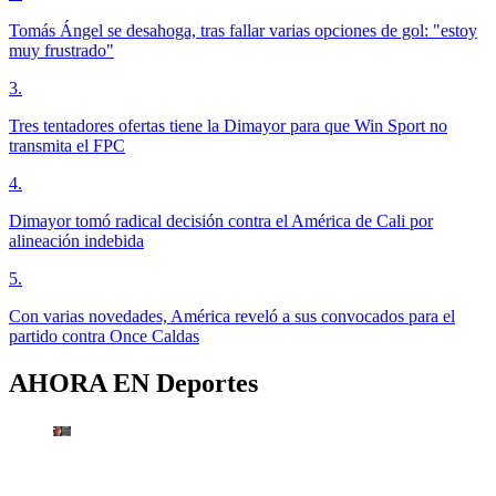
Tomás Ángel se desahoga, tras fallar varias opciones de gol: "estoy
muy frustrado"
3
.
Tres tentadores ofertas tiene la Dimayor para que Win Sport no
transmita el FPC
4
.
Dimayor tomó radical decisión contra el América de Cali por
alineación indebida
5
.
Con varias novedades, América reveló a sus convocados para el
partido contra Once Caldas
AHORA EN
Deportes