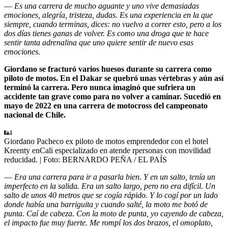
—
Es una carrera de mucho aguante y uno vive demasiadas
emociones, alegría, tristeza, dudas. Es una experiencia en la que
siempre, cuando terminas, dices: no vuelvo a correr esto, pero a los
dos días tienes ganas de volver. Es como una droga que te hace
sentir tanta adrenalina que uno quiere sentir de nuevo esas
emociones.
Giordano se fracturó varios huesos durante su carrera como
piloto de motos. En el Dakar se quebró unas vértebras y aún así
terminó la carrera. Pero nunca imaginó que sufriera un
accidente tan grave como para no volver a caminar. Sucedió en
mayo de 2022 en una carrera de motocross del campeonato
nacional de Chile.
Giordano Pacheco ex piloto de motos emprendedor con el hotel
Kreenty enCali especializado en atende rpersonas con movilidad
reducidad.
| Foto:
BERNARDO PEÑA / EL PAÍS
—
Era una carrera para ir a pasarla bien. Y en un salto, tenía un
imperfecto en la salida. Era un salto largo, pero no era difícil. Un
salto de unos 40 metros que se cogía rápido. Y lo cogí por un lado
donde había una barriguita y cuando salté, la moto me botó de
punta. Caí de cabeza. Con la moto de punta, yo cayendo de cabeza,
el impacto fue muy fuerte. Me rompí los dos brazos, el omoplato,