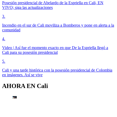
Posesión presidencial de Abelardo de la Espriella en Cali, EN
VIVO; siga las actualizaciones
3
.
Incendio en el sur de Cali moviliza a Bomberos y pone en alerta a la
comunidad
4
.
Video | Así fue el momento exacto en que De la Espriella llegó a
Cali para su posesión presidencial
5
.
Cali y una tarde histórica con la posesión presidencial de Colombia
en imágenes. Así se vive
AHORA EN
Cali