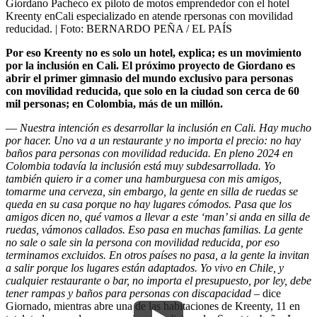
Giordano Pacheco ex piloto de motos emprendedor con el hotel
Kreenty enCali especializado en atende rpersonas con movilidad
reducidad.
| Foto:
BERNARDO PEÑA / EL PAÍS
Por eso Kreenty no es solo un hotel, explica; es un movimiento
por la inclusión en Cali. El próximo proyecto de Giordano es
abrir el primer gimnasio del mundo exclusivo para personas
con movilidad reducida, que solo en la ciudad son cerca de 60
mil personas; en Colombia, más de un millón.
—
Nuestra intención es desarrollar la inclusión en Cali. Hay mucho
por hacer. Uno va a un restaurante y no importa el precio: no hay
baños para personas con movilidad reducida. En pleno 2024 en
Colombia todavía la inclusión está muy subdesarrollada. Yo
también quiero ir a comer una hamburguesa con mis amigos,
tomarme una cerveza, sin embargo, la gente en silla de ruedas se
queda en su casa porque no hay lugares cómodos. Pasa que los
amigos dicen no, qué vamos a llevar a este ‘man’ si anda en silla de
ruedas, vámonos callados. Eso pasa en muchas familias. La gente
no sale o sale sin la persona con movilidad reducida, por eso
terminamos excluidos. En otros países no pasa, a la gente la invitan
a salir porque los lugares están adaptados. Yo vivo en Chile, y
cualquier restaurante o bar, no importa el presupuesto, por ley, debe
tener rampas y baños para personas con discapacidad –
dice
Giornado, mientras abre una de las habitaciones de Kreenty, 11 en