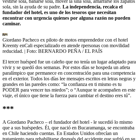
vestirse sola, bañarse sola, mover la silla sola, amarrarse los zapatos
sola, sin la ayuda de su padre.
La independencia, recalca el
fundador del hotel, es uno de los tesoros que necesitan
encontrar con urgencia quienes por alguna razón no pueden
caminar.
Giordano Pacheco ex piloto de motos emprendedor con el hotel
Kreenty enCali especializado en atende rpersonas con movilidad
reducidad.
| Foto:
BERNARDO PEÑA / EL PAÍS
El tercer huésped fue un caleño que no tenía un lugar adaptado para
vivir y se quedó dos semanas. Por estos días se hospeda un atleta
paralímpico que permanece en concentración para una competencia
en el exterior. Todos los días lee mensajes escritos en letras negras y
grandes en las paredes como: “la confianza en ti mismo es tu
PODER para vencer tus miedos”; o “Aunque te acompañen en este
viaje, el único que tiene la fuerza para cambiar el destino eres tú”.
***
A Giordano Pacheco – el fundador del hotel - le sucedió lo mismo
que a sus huéspedes. Él, que nació en Bucaramanga, se encontraba
en Chile haciendo cuentas. En Estados Unidos ofrecían un
tratamiento para rehabilitarse después del accidente que sufrió en su