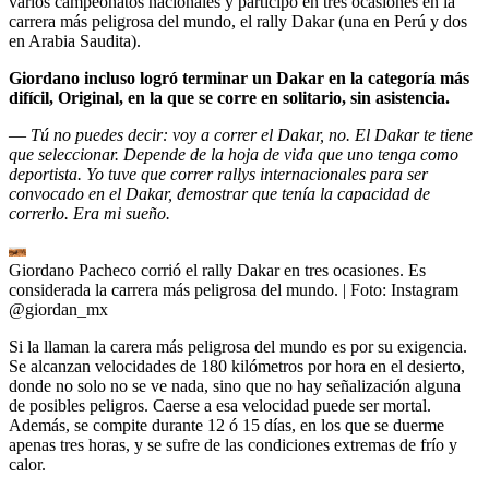
varios campeonatos nacionales y participó en tres ocasiones en la
carrera más peligrosa del mundo, el rally Dakar (una en Perú y dos
en Arabia Saudita).
Giordano incluso logró terminar un Dakar en la categoría más
difícil, Original, en la que se corre en solitario, sin asistencia.
—
Tú no puedes decir: voy a correr el Dakar, no. El Dakar te tiene
que seleccionar. Depende de la hoja de vida que uno tenga como
deportista. Yo tuve que correr rallys internacionales para ser
convocado en el Dakar, demostrar que tenía la capacidad de
correrlo. Era mi sueño.
Giordano Pacheco corrió el rally Dakar en tres ocasiones. Es
considerada la carrera más peligrosa del mundo.
| Foto:
Instagram
@giordan_mx
Si la llaman la carera más peligrosa del mundo es por su exigencia.
Se alcanzan velocidades de 180 kilómetros por hora en el desierto,
donde no solo no se ve nada, sino que no hay señalización alguna
de posibles peligros. Caerse a esa velocidad puede ser mortal.
Además, se compite durante 12 ó 15 días, en los que se duerme
apenas tres horas, y se sufre de las condiciones extremas de frío y
calor.