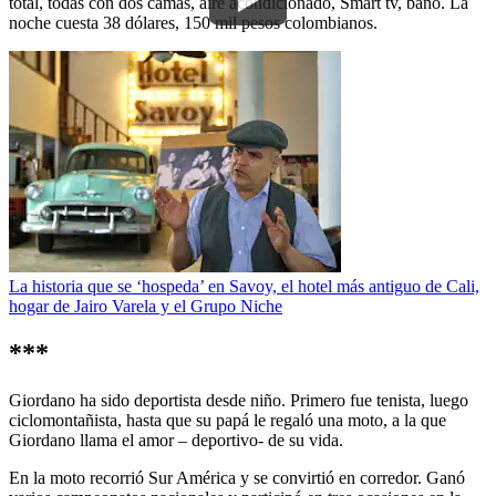
total, todas con dos camas, aire acondicionado, Smart tv, baño. La
noche cuesta 38 dólares, 150 mil pesos colombianos.
La historia que se ‘hospeda’ en Savoy, el hotel más antiguo de Cali,
hogar de Jairo Varela y el Grupo Niche
***
Giordano ha sido deportista desde niño. Primero fue tenista, luego
ciclomontañista, hasta que su papá le regaló una moto, a la que
Giordano llama el amor – deportivo- de su vida.
En la moto recorrió Sur América y se convirtió en corredor. Ganó