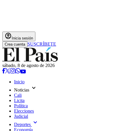
account_circle
Inicia sesión
SUSCRÍBETE
Crea cuenta
sábado, 8 de agosto de 2026
Inicio
expand_more
Noticias
Cali
Licita
Política
Elecciones
Judicial
expand_more
Deportes
Economía