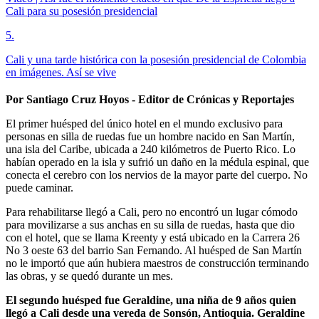
Cali para su posesión presidencial
5
.
Cali y una tarde histórica con la posesión presidencial de Colombia
en imágenes. Así se vive
Por Santiago Cruz Hoyos - Editor de Crónicas y Reportajes
El primer huésped del único hotel en el mundo exclusivo para
personas en silla de ruedas fue un hombre nacido en San Martín,
una isla del Caribe, ubicada a 240 kilómetros de Puerto Rico. Lo
habían operado en la isla y sufrió un daño en la médula espinal, que
conecta el cerebro con los nervios de la mayor parte del cuerpo. No
puede caminar.
Para rehabilitarse llegó a Cali, pero no encontró un lugar cómodo
para movilizarse a sus anchas en su silla de ruedas, hasta que dio
con el hotel, que se llama Kreenty y está ubicado en la Carrera 26
No 3 oeste 63 del barrio San Fernando. Al huésped de San Martín
no le importó que aún hubiera maestros de construcción terminando
las obras, y se quedó durante un mes.
El segundo huésped fue Geraldine, una niña de 9 años quien
llegó a Cali desde una vereda de Sonsón, Antioquia. Geraldine