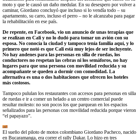
moto y que le causó un daño medular. En su desespero por volver a
caminar, Giordano concluyó que incluso si lo vendía todo – su
apartamento, su carro, incluso el perro – no le alcanzaba para pagar
la rehabilitación en ese país.
De repente, en Facebook, vio un anuncio de unas terapias que
se realizan en Cali y no lo dudó para tomar un avión con su
esposa. No conocía la ciudad y tampoco tenía familia aquí, y lo
primero que notó es que Cali está muy lejos de ser incluyente.
No hay andenes para las personas en silla de ruedas, los
conductores no respetan las cebras ni los semáforos, no hay
lugares para que una persona con movilidad reducida y su
acompañante se queden a dormir con comodidad. La
alternativa es una o dos habitaciones que ofrecen los hoteles
más costosos.
Tampoco pululan los restaurantes con accesos para personas en silla
de ruedas e ir a comer un helado a un centro comercial puede
resultar molesto: no son pocos los que parquean en los espacios
señalizados para las personas con movilidad reducida porque vieron
“el papayazo”.
El sueño del piloto de motos colombiano Giordano Pacheco, nacido
en Bucaramanga, era correr el rally Dakar. Lo hizo en tres