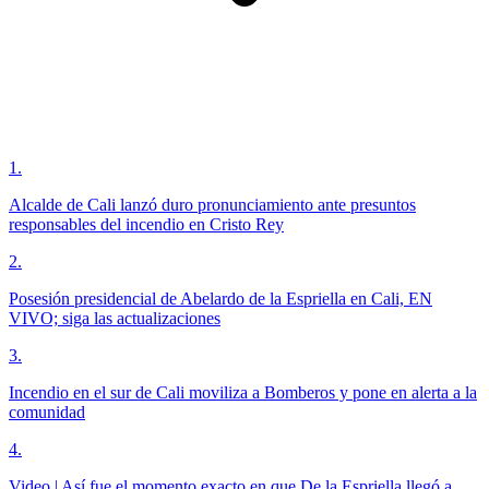
1
.
Alcalde de Cali lanzó duro pronunciamiento ante presuntos
responsables del incendio en Cristo Rey
2
.
Posesión presidencial de Abelardo de la Espriella en Cali, EN
VIVO; siga las actualizaciones
3
.
Incendio en el sur de Cali moviliza a Bomberos y pone en alerta a la
comunidad
4
.
Video | Así fue el momento exacto en que De la Espriella llegó a