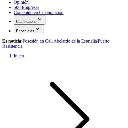
Opinión
500 Empresas
Contenido en Colaboración
expand_more
Clasificados
expand_more
Especiales
Es noticia:
Posesión en Cali
|
Abelardo de la Espriella
|
Puerto
Resistencia
Inicio