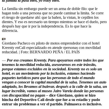
la familia la pasa bien, yo estoy bien.
La familia sin embargo puede ser un arma de doble filo: que le
hagan todo a una persona que no puede caminar la limita. Se corre
el riesgo de quedarse ahí: que la bañen, la vistan, le cepillen los
dientes. Y eso es necesario un tiempo mientras se hace el duelo, pero
después hay que ir por la independencia. Es lo que hace la
diferencia.
Giordano Pacheco ex piloto de motos emprendedor con el hotel
Kreenty enCali especializado en atende rpersonas con movilidad
reducidad.
| Foto:
BERNARDO PEÑA / EL PAÍS
—
Por eso creamos Kreenty. Para apoyarnos entre todos los que
tenemos la movilidad reducida, asesorarnos en este tránsito,
porque estamos excluidos en la sociedad. Kreenty no es solo un
hotel, es un movimiento por la inclusión, estamos haciendo
paquetes turísticos para que las personas de todo el mundo
vengan a conocer la capital mundial de la salsa. Tenemos un auto
adaptado, los llevamos al bulevar, después a la calle de la salsa, un
lugar increíble, vamos al museo Jairo Varela donde las personas
con discapacidad no pagan –
dice Giordano, quien se hizo
hincha del Deportivo Cali desde que fue a su estadio y pudo
entrar sin problemas a ver el partido. Palmaseca es inclusivo.