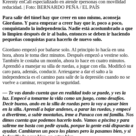
Kreenty enCali especializado en atende rpersonas con movilidad
reducidad.
| Foto:
BERNARDO PEÑA / EL PAÍS
Para salir del túnel hay que creer en uno mismo, aconseja
Giordano. Y para empezar a creer hay que ir, poco a poco,
conquistando la independencia. Nadie está acostumbrado a que
lo limpien después de ir al baño, entonces se deben ir haciendo
pequeñas conquistas para hacerlo de nuevo solo.
Giordano empezó por bañarse solo. Al principio lo hacía en una
hora, ahora le toma diez minutos. Después empezó a vestirse solo.
También le costaba un montón, ahora lo hace en cuatro minutos.
Aprendió a manejar su silla de ruedas, a jugar con ella. Modificó su
caro para, además, conducir. Arriesgarse a dar el salto a la
independencia es el camino para salir de la depresión cuando no se
vuelve a caminar, recuperar la seguridad.
— Te vas dando cuenta que en realidad todo se puede, y ves la
luz. Empecé a tomarme la vida como un juego, como desafíos.
Decir bueno, ando en la silla de ruedas pero la voy a pasar bien
en la silla. Aprendí a bajar andenes, a parar las ruedas, y empecé
a divertirme, a subir montañas, irme a Panaca con mi familia. Nos
dimos cuenta que podemos hacerlo todo. Vamos a piscina y para
salirme me basta con pedir ayuda, porque la gente está dispuesta a
ayudar. Cambiaron un poco los planes pero la pasamos bien, y si