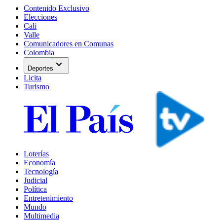
Contenido Exclusivo
Elecciones
Cali
Valle
Comunicadores en Comunas
Colombia
expand_more
Deportes
Licita
Turismo
Loterías
Economía
Tecnología
Judicial
Política
Entretenimiento
Mundo
Multimedia