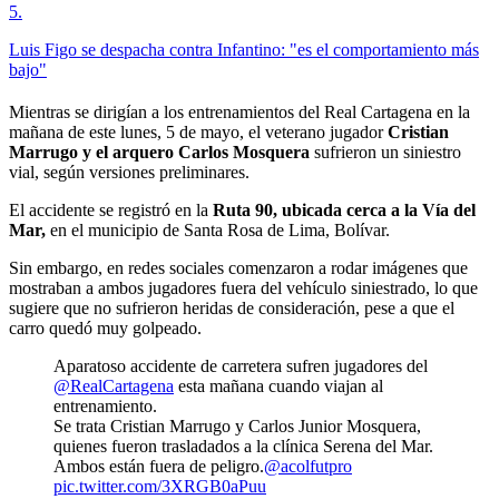
5
.
Luis Figo se despacha contra Infantino: "es el comportamiento más
bajo"
Mientras se dirigían a los entrenamientos del Real Cartagena en la
mañana de este lunes, 5 de mayo, el veterano jugador
Cristian
Marrugo y el arquero Carlos Mosquera
sufrieron un siniestro
vial, según versiones preliminares.
El accidente se registró en la
Ruta 90, ubicada cerca a la Vía del
Mar,
en el municipio de Santa Rosa de Lima, Bolívar.
Sin embargo, en redes sociales comenzaron a rodar imágenes que
mostraban a ambos jugadores fuera del vehículo siniestrado, lo que
sugiere que no sufrieron heridas de consideración, pese a que el
carro quedó muy golpeado.
Aparatoso accidente de carretera sufren jugadores del
@RealCartagena
esta mañana cuando viajan al
entrenamiento.
Se trata Cristian Marrugo y Carlos Junior Mosquera,
quienes fueron trasladados a la clínica Serena del Mar.
Ambos están fuera de peligro.
@acolfutpro
pic.twitter.com/3XRGB0aPuu