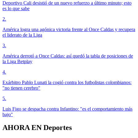
Deportivo Cali desistió de un nuevo refuerzo a último minuto; esto
es lo que sabe
2
.
América logra una agónica victoria frente al Once Caldas y recupera
el liderato de la Liga
3
.
América derrotó a Once Caldas: así quedó la tabla de posiciones de
la Liga Betplay
4
.
Exárbitro Pablo Lunati la cogió contra los futbolistas colombianos:
"no tienen cerebro"
5
.
Luis Figo se despacha contra Infantino: "es el comportamiento más
bajo"
AHORA EN
Deportes