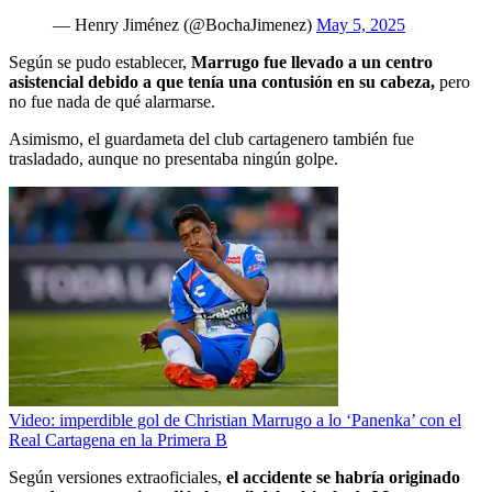
— Henry Jiménez (@BochaJimenez)
May 5, 2025
Según se pudo establecer,
Marrugo fue llevado a un centro
asistencial debido a que tenía una contusión en su cabeza,
pero
no fue nada de qué alarmarse.
Asimismo, el guardameta del club cartagenero también fue
trasladado, aunque no presentaba ningún golpe.
Video: imperdible gol de Christian Marrugo a lo ‘Panenka’ con el
Real Cartagena en la Primera B
Según versiones extraoficiales,
el accidente se habría originado