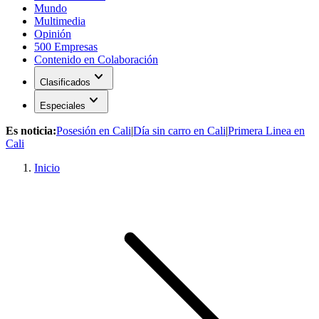
Mundo
Multimedia
Opinión
500 Empresas
Contenido en Colaboración
expand_more
Clasificados
expand_more
Especiales
Es noticia:
Posesión en Cali
|
Día sin carro en Cali
|
Primera Linea en
Cali
Inicio