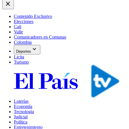
close
Contenido Exclusivo
Elecciones
Cali
Valle
Comunicadores en Comunas
Colombia
expand_more
Deportes
Licita
Turismo
Loterías
Economía
Tecnología
Judicial
Política
Entretenimiento