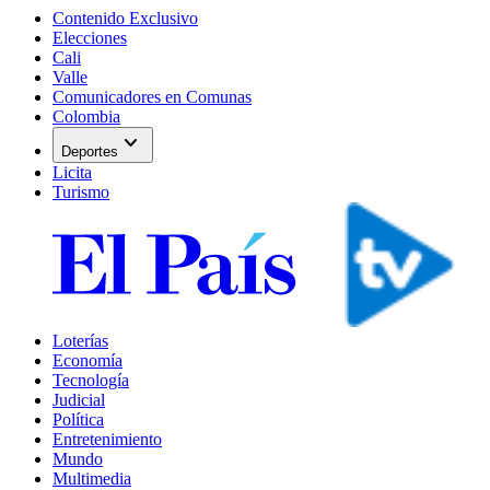
Contenido Exclusivo
Elecciones
Cali
Valle
Comunicadores en Comunas
Colombia
expand_more
Deportes
Licita
Turismo
Loterías
Economía
Tecnología
Judicial
Política
Entretenimiento
Mundo
Multimedia