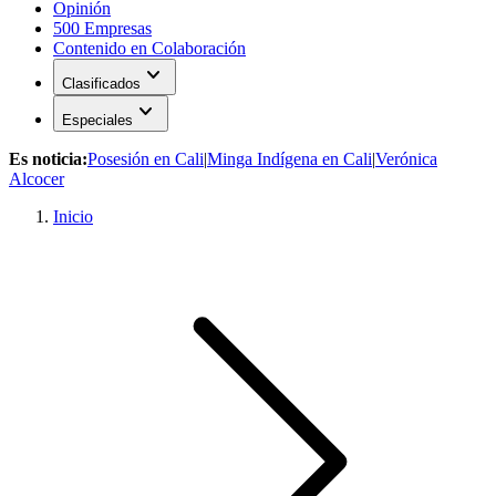
Opinión
500 Empresas
Contenido en Colaboración
expand_more
Clasificados
expand_more
Especiales
Es noticia:
Posesión en Cali
|
Minga Indígena en Cali
|
Verónica
Alcocer
Inicio