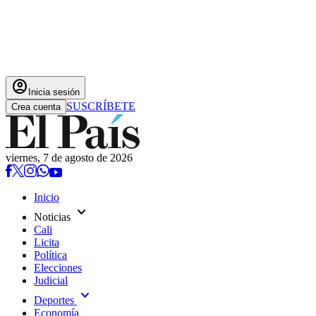
account_circle
Inicia sesión
SUSCRÍBETE
Crea cuenta
viernes, 7 de agosto de 2026
Inicio
expand_more
Noticias
Cali
Licita
Política
Elecciones
Judicial
expand_more
Deportes
Economía