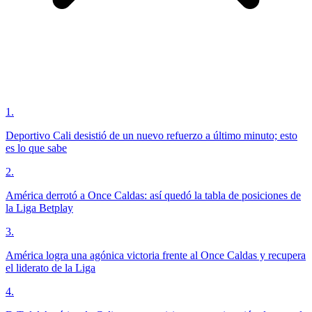
1
.
Deportivo Cali desistió de un nuevo refuerzo a último minuto; esto
es lo que sabe
2
.
América derrotó a Once Caldas: así quedó la tabla de posiciones de
la Liga Betplay
3
.
América logra una agónica victoria frente al Once Caldas y recupera
el liderato de la Liga
4
.