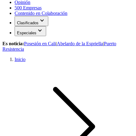
Opinión
500 Empresas
Contenido en Colaboración
expand_more
Clasificados
expand_more
Especiales
Es noticia:
Posesión en Cali
|
Abelardo de la Espriella
|
Puerto
Resistencia
Inicio