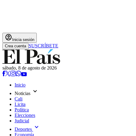
account_circle
Inicia sesión
SUSCRÍBETE
Crea cuenta
sábado, 8 de agosto de 2026
Inicio
expand_more
Noticias
Cali
Licita
Política
Elecciones
Judicial
expand_more
Deportes
Economía