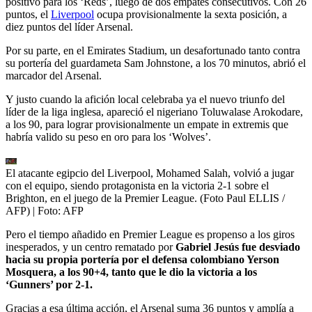
positivo para los ‘Reds’, luego de dos empates consecutivos. Con 26
puntos, el
Liverpool
ocupa provisionalmente la sexta posición, a
diez puntos del líder Arsenal.
Por su parte, en el Emirates Stadium, un desafortunado tanto contra
su portería del guardameta Sam Johnstone, a los 70 minutos, abrió el
marcador del Arsenal.
Y justo cuando la afición local celebraba ya el nuevo triunfo del
líder de la liga inglesa, apareció el nigeriano Toluwalase Arokodare,
a los 90, para lograr provisionalmente un empate in extremis que
habría valido su peso en oro para los ‘Wolves’.
El atacante egipcio del Liverpool, Mohamed Salah, volvió a jugar
con el equipo, siendo protagonista en la victoria 2-1 sobre el
Brighton, en el juego de la Premier League. (Foto Paul ELLIS /
AFP)
| Foto:
AFP
Pero el tiempo añadido en Premier League es propenso a los giros
inesperados, y un centro rematado por
Gabriel Jesús fue desviado
hacia su propia portería por el defensa colombiano Yerson
Mosquera, a los 90+4, tanto que le dio la victoria a los
‘Gunners’ por 2-1.
Gracias a esa última acción, el Arsenal suma 36 puntos y amplía a