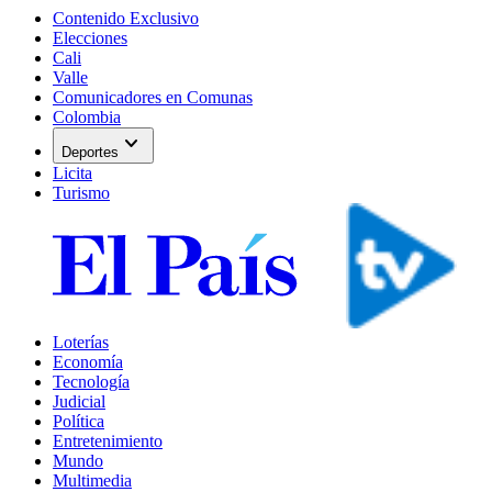
Contenido Exclusivo
Elecciones
Cali
Valle
Comunicadores en Comunas
Colombia
expand_more
Deportes
Licita
Turismo
Loterías
Economía
Tecnología
Judicial
Política
Entretenimiento
Mundo
Multimedia