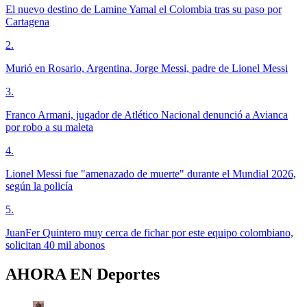
El nuevo destino de Lamine Yamal el Colombia tras su paso por
Cartagena
2
.
Murió en Rosario, Argentina, Jorge Messi, padre de Lionel Messi
3
.
Franco Armani, jugador de Atlético Nacional denunció a Avianca
por robo a su maleta
4
.
Lionel Messi fue "amenazado de muerte" durante el Mundial 2026,
según la policía
5
.
JuanFer Quintero muy cerca de fichar por este equipo colombiano,
solicitan 40 mil abonos
AHORA EN
Deportes