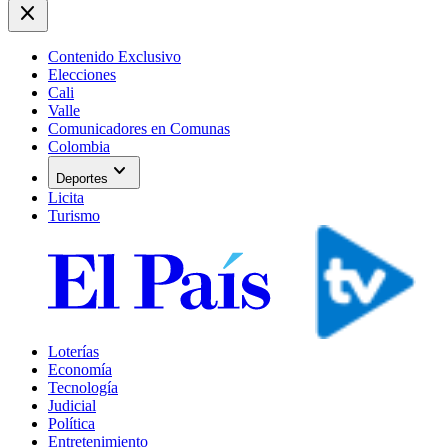
close
Contenido Exclusivo
Elecciones
Cali
Valle
Comunicadores en Comunas
Colombia
expand_more
Deportes
Licita
Turismo
Loterías
Economía
Tecnología
Judicial
Política
Entretenimiento