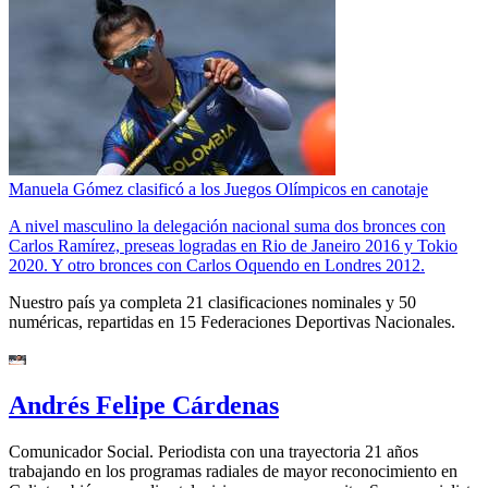
Manuela Gómez clasificó a los Juegos Olímpicos en canotaje
A nivel masculino la delegación nacional suma dos bronces con
Carlos Ramírez, preseas logradas en Rio de Janeiro 2016 y Tokio
2020. Y otro bronces con Carlos Oquendo en Londres 2012.
Nuestro país ya completa 21 clasificaciones nominales y 50
numéricas, repartidas en 15 Federaciones Deportivas Nacionales.
Andrés Felipe Cárdenas
Comunicador Social. Periodista con una trayectoria 21 años
trabajando en los programas radiales de mayor reconocimiento en