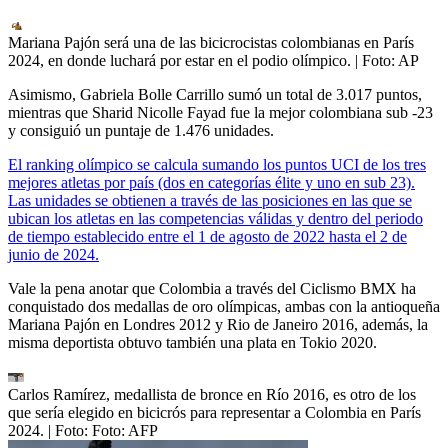
Mariana Pajón será una de las bicicrocistas colombianas en París
2024, en donde luchará por estar en el podio olímpico.
| Foto:
AP
Asimismo, Gabriela Bolle Carrillo sumó un total de 3.017 puntos,
mientras que Sharid Nicolle Fayad fue la mejor colombiana
sub -23
y consiguió un puntaje de 1.476 unidades.
El ranking olímpico se calcula sumando los puntos UCI de los tres
mejores atletas por país (dos en categorías élite y uno en sub 23).
Las unidades se obtienen a través de las posiciones en las que se
ubican los atletas en las competencias válidas y dentro del periodo
de tiempo establecido entre el 1 de agosto de 2022 hasta el 2 de
junio de 2024.
Vale la pena anotar que Colombia a través del Ciclismo BMX ha
conquistado dos medallas de oro olímpicas, ambas con la antioqueña
Mariana Pajón en Londres 2012 y Rio de Janeiro 2016, además, la
misma deportista obtuvo también una plata en Tokio 2020.
Carlos Ramírez, medallista de bronce en Río 2016, es otro de los
que sería elegido en bicicrós para representar a Colombia en París
2024.
| Foto:
Foto: AFP