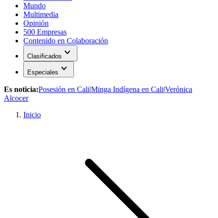
Mundo
Multimedia
Opinión
500 Empresas
Contenido en Colaboración
expand_more
Clasificados
expand_more
Especiales
Es noticia:
Posesión en Cali
|
Minga Indígena en Cali
|
Verónica
Alcocer
Inicio