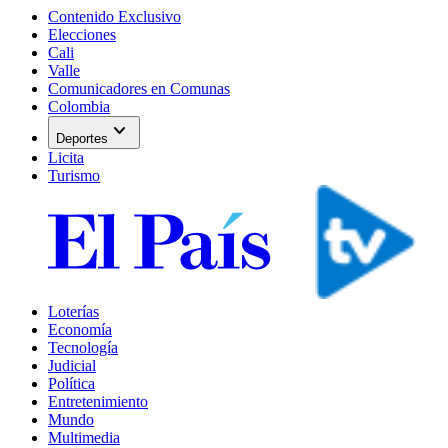
Contenido Exclusivo
Elecciones
Cali
Valle
Comunicadores en Comunas
Colombia
expand_more
Deportes
Licita
Turismo
Loterías
Economía
Tecnología
Judicial
Política
Entretenimiento
Mundo
Multimedia