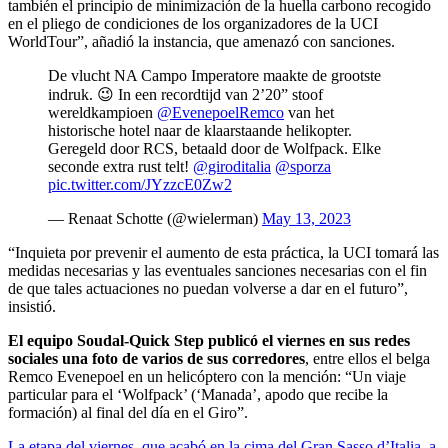
también el principio de minimización de la huella carbono recogido
en el pliego de condiciones de los organizadores de la UCI
WorldTour”, añadió la instancia, que amenazó con sanciones.
De vlucht NA Campo Imperatore maakte de grootste
indruk. 😉 In een recordtijd van 2’20” stoof
wereldkampioen
@EvenepoelRemco
van het
historische hotel naar de klaarstaande helikopter.
Geregeld door RCS, betaald door de Wolfpack. Elke
seconde extra rust telt!
@giroditalia
@sporza
pic.twitter.com/JYzzcE0Zw2
— Renaat Schotte (@wielerman)
May 13, 2023
“Inquieta por prevenir el aumento de esta práctica, la UCI tomará las
medidas necesarias y las eventuales sanciones necesarias con el fin
de que tales actuaciones no puedan volverse a dar en el futuro”,
insistió.
El equipo Soudal-Quick Step publicó el viernes en sus redes
sociales una foto de varios de sus corredores
, entre ellos el belga
Remco Evenepoel en un helicóptero con la mención: “Un viaje
particular para el ‘Wolfpack’ (‘Manada’, apodo que recibe la
formación) al final del día en el Giro”.
La etapa del viernes, que acabó en la cima del Gran Sasso d’Italia, a