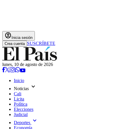
account_circle
Inicia sesión
SUSCRÍBETE
Crea cuenta
lunes, 10 de agosto de 2026
Inicio
expand_more
Noticias
Cali
Licita
Política
Elecciones
Judicial
expand_more
Deportes
Economía