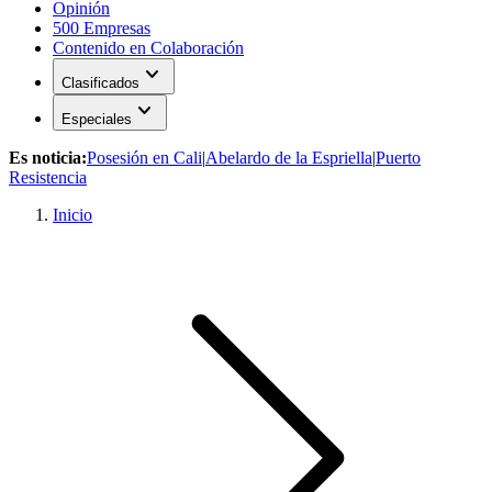
Opinión
500 Empresas
Contenido en Colaboración
expand_more
Clasificados
expand_more
Especiales
Es noticia:
Posesión en Cali
|
Abelardo de la Espriella
|
Puerto
Resistencia
Inicio