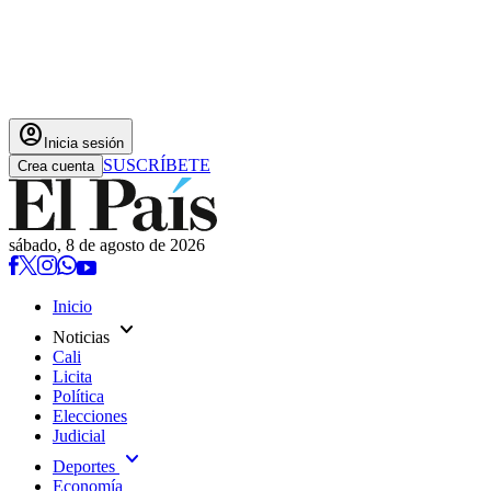
account_circle
Inicia sesión
SUSCRÍBETE
Crea cuenta
sábado, 8 de agosto de 2026
Inicio
expand_more
Noticias
Cali
Licita
Política
Elecciones
Judicial
expand_more
Deportes
Economía