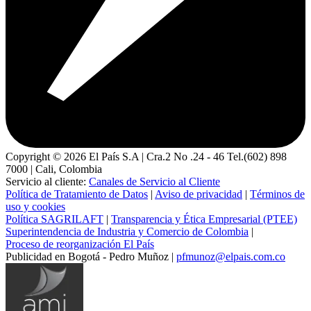
Copyright ©
2026
El País S.A | Cra.2 No .24 - 46 Tel.(602) 898
7000 | Cali, Colombia
Servicio al cliente:
Canales de Servicio al Cliente
Política de Tratamiento de Datos
|
Aviso de privacidad
|
Términos de
uso y cookies
Política SAGRILAFT
|
Transparencia y Ética Empresarial (PTEE)
Superintendencia de Industria y Comercio de Colombia
|
Proceso de reorganización El País
Publicidad en Bogotá - Pedro Muñoz |
pfmunoz@elpais.com.co