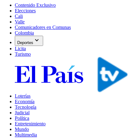
Contenido Exclusivo
Elecciones
Cali
Valle
Comunicadores en Comunas
Colombia
expand_more
Deportes
Licita
Turismo
Loterías
Economía
Tecnología
Judicial
Política
Entretenimiento
Mundo
Multimedia