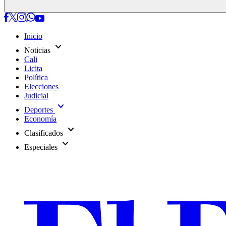
Inicio
expand_more
Noticias
Cali
Licita
Política
Elecciones
Judicial
expand_more
Deportes
Economía
expand_more
Clasificados
expand_more
Especiales