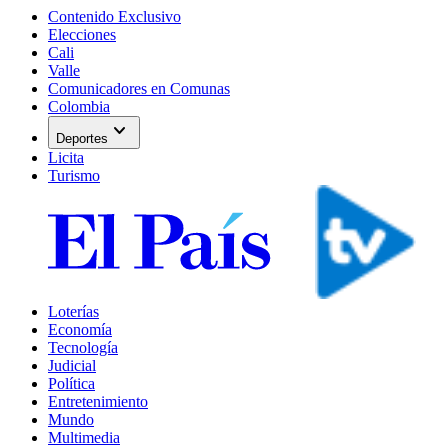
Contenido Exclusivo
Elecciones
Cali
Valle
Comunicadores en Comunas
Colombia
expand_more
Deportes
Licita
Turismo
Loterías
Economía
Tecnología
Judicial
Política
Entretenimiento
Mundo
Multimedia