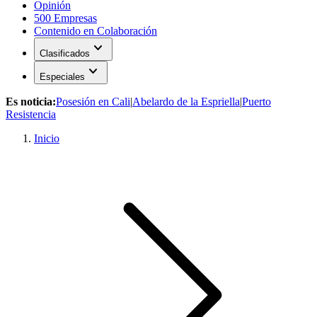
Opinión
500 Empresas
Contenido en Colaboración
expand_more
Clasificados
expand_more
Especiales
Es noticia:
Posesión en Cali
|
Abelardo de la Espriella
|
Puerto
Resistencia
Inicio