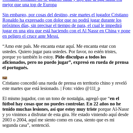
mejor que una top de Europa
Sin embargo, por cosas del destino, este martes el jugador Cristiano
Ronaldo ha expresado con dolor que no podrá jugar durante los
próximos días, sin precisar el tiempo de para, el cual le impedirá
jugar en una gira que está haciendo con el Al Nassr en China y pone
en peligro el cruce ante Messi.
“Amo este país. Me encanta estar aquí. Me encanta estar con
ustedes. Quiero jugar para ustedes. Por favor, no estén tristes,
porque yo también lo estoy.
Pido disculpas a todos los
aficionados, pero no puedo jugar”, expresó en rueda de prensa
el portugués.
Cristiano concedió una rueda de prensa en territorio chino y reveló
este martes que está lesionado.
| Foto:
video @11l_p
El mismo jugador, con un tono de nostalgia, agregó que “
en el
fútbol hay cosas que no puedes controlar. En 22 años no he
tenido muchas lesiones, así que estoy muy triste
porque Al-Nassr
y yo vinimos a disfrutar de esta gira. He estado viniendo aquí desde
2003 o 2004, aquí me siento como en casa, siento que es mi
segunda casa”, sentenció.