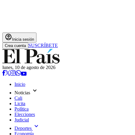
account_circle
Inicia sesión
SUSCRÍBETE
Crea cuenta
lunes, 10 de agosto de 2026
Inicio
expand_more
Noticias
Cali
Licita
Política
Elecciones
Judicial
expand_more
Deportes
Economía