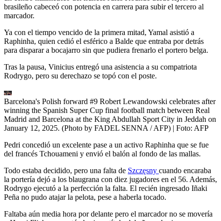
brasileño cabeceó con potencia en carrera para subir el tercero al
marcador.
Ya con el tiempo vencido de la primera mitad, Yamal asistió a
Raphinha, quien cedió el esférico a Balde que entraba por detrás
para disparar a bocajarro sin que pudiera frenarlo el portero belga.
Tras la pausa, Vinicius entregó una asistencia a su compatriota
Rodrygo, pero su derechazo se topó con el poste.
Barcelona's Polish forward #9 Robert Lewandowski celebrates after
winning the Spanish Super Cup final football match between Real
Madrid and Barcelona at the King Abdullah Sport City in Jeddah on
January 12, 2025. (Photo by FADEL SENNA / AFP)
| Foto:
AFP
Pedri concedió un excelente pase a un activo Raphinha que se fue
del francés Tchouameni y envió el balón al fondo de las mallas.
Todo estaba decidido, pero una falta de
Szczęsny
cuando encaraba
la portería dejó a los blaugrana con diez jugadores en el 56. Además,
Rodrygo ejecutó a la perfección la falta. El recién ingresado Iñaki
Peña no pudo atajar la pelota, pese a haberla tocado.
Faltaba aún media hora por delante pero el marcador no se movería