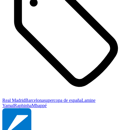
Real Madrid
Barcelona
supercopa de españa
Lamine
Yamal
Raphinha
Mbappé