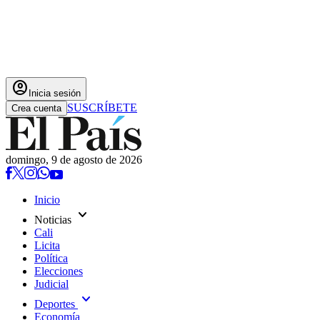
account_circle
Inicia sesión
SUSCRÍBETE
Crea cuenta
domingo, 9 de agosto de 2026
Inicio
expand_more
Noticias
Cali
Licita
Política
Elecciones
Judicial
expand_more
Deportes
Economía