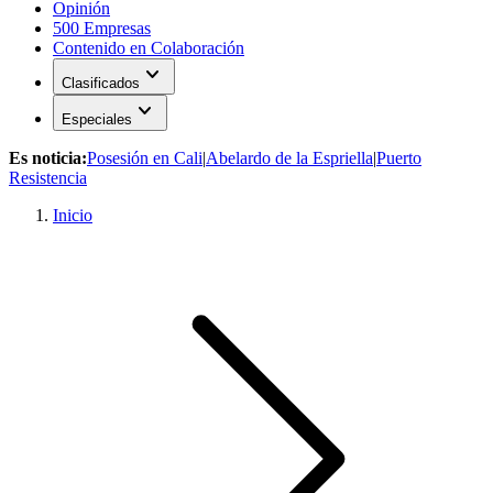
Opinión
500 Empresas
Contenido en Colaboración
expand_more
Clasificados
expand_more
Especiales
Es noticia:
Posesión en Cali
|
Abelardo de la Espriella
|
Puerto
Resistencia
Inicio