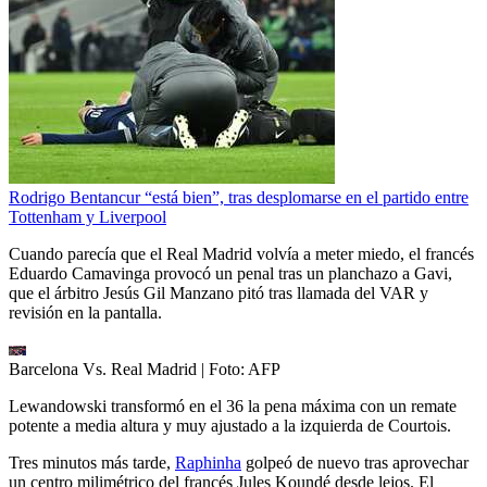
Rodrigo Bentancur “está bien”, tras desplomarse en el partido entre
Tottenham y Liverpool
Cuando parecía que el Real Madrid volvía a meter miedo, el francés
Eduardo Camavinga provocó un penal tras un planchazo a Gavi,
que el árbitro Jesús Gil Manzano pitó tras llamada del VAR y
revisión en la pantalla.
Barcelona Vs. Real Madrid
| Foto:
AFP
Lewandowski transformó en el 36 la pena máxima con un remate
potente a media altura y muy ajustado a la izquierda de Courtois.
Tres minutos más tarde,
Raphinha
golpeó de nuevo tras aprovechar
un centro milimétrico del francés Jules Koundé desde lejos. El