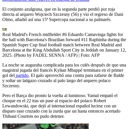
El conjunto azulgrana, que en la segunda parte perdió por roja
directa al arquero Wojciech Szczesny (56) y vio el regreso de Dani
Olmo, añadió así una 15ª Supercopa nacional a su palmarés.
Real Madrid's French midfielder #6 Eduardo Camavinga fights for
the ball with Barcelona's Brazilian forward #11 Raphinha during the
Spanish Super Cup final football match between Real Madrid and
Barcelona at the King Abdullah Sport City in Jeddah on January 12,
2025. (Photo by FADEL SENNA / AFP)
| Foto:
AFP
La noche se auguraba complicada para los culés después de que una
magistral jugada del francés Kylian Mbappé terminara en el primer
gol del
partido
. El galo aprovechó una contra para zafarse de Balde
y soltar un latigazo cruzado al palo largo del arquero polaco
Szczesny.
Pero el Barça dio pronto la vuelta al luminoso. Yamal empató el
choque en el 22 tras un pase al espacio del polaco Robert
Lewandowski, que dejó al internacional español lucirse con un
disparo raso cruzado con la zurda que un hasta entonces acertado
Thibaut Courtois no pudo detener.