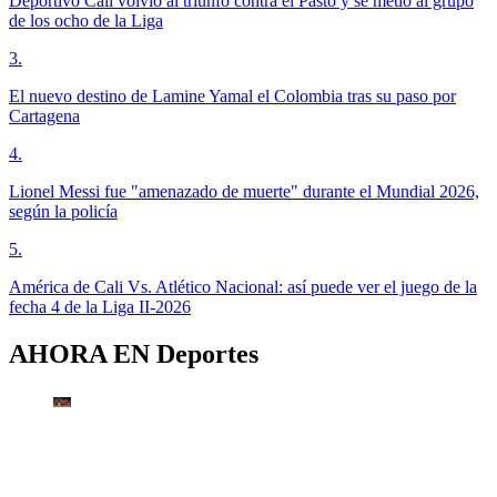
Deportivo Cali volvió al triunfo contra el Pasto y se metió al grupo
de los ocho de la Liga
3
.
El nuevo destino de Lamine Yamal el Colombia tras su paso por
Cartagena
4
.
Lionel Messi fue "amenazado de muerte" durante el Mundial 2026,
según la policía
5
.
América de Cali Vs. Atlético Nacional: así puede ver el juego de la
fecha 4 de la Liga II-2026
AHORA EN
Deportes