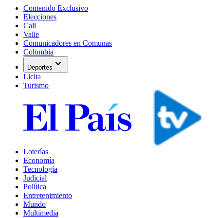
Contenido Exclusivo
Elecciones
Cali
Valle
Comunicadores en Comunas
Colombia
expand_more
Deportes
Licita
Turismo
Loterías
Economía
Tecnología
Judicial
Política
Entretenimiento
Mundo
Multimedia