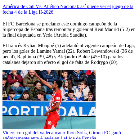
América de Cali Vs. Atlético Nacional: así puede ver el juego de la
fecha 4 de la Liga II-2026
El FC Barcelona se proclamó este domingo campeón de la
Supercopa de España tras remontar y golear al Real Madrid (5-2) en
la final disputada en Yeda (Arabia Saudita).
El francés Kylian Mbappé (5) adelantó al vigente campeón de Liga,
pero los goles de Lamine Yamal (22), Robert Lewandowski (36 de
penal), Raphinha (39, 48) y Alejandro Balde (45+10) para los
catalanes dejaron sin efecto el gol de falta de Rodrygo (60).
Video: con gol del vallecaucano Jhon Solís, Girona FC ganó
agónicamente ante Alavés en LaLiga de España