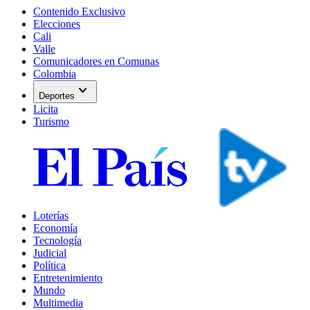
Contenido Exclusivo
Elecciones
Cali
Valle
Comunicadores en Comunas
Colombia
expand_more
Deportes
Licita
Turismo
Loterías
Economía
Tecnología
Judicial
Política
Entretenimiento
Mundo
Multimedia