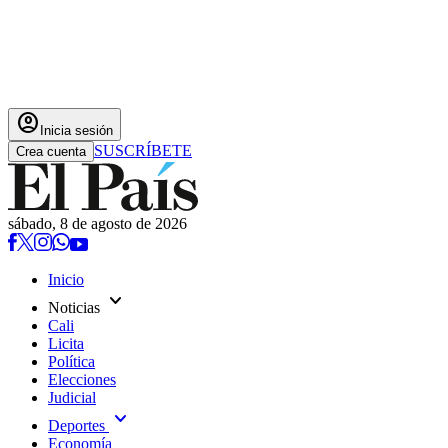
account_circle
Inicia sesión
SUSCRÍBETE
Crea cuenta
sábado, 8 de agosto de 2026
Inicio
expand_more
Noticias
Cali
Licita
Política
Elecciones
Judicial
expand_more
Deportes
Economía