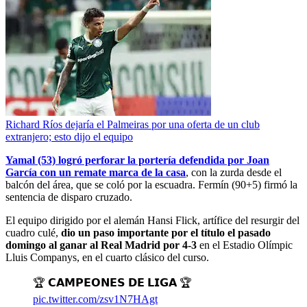
Richard Ríos dejaría el Palmeiras por una oferta de un club
extranjero; esto dijo el equipo
Yamal (53) logró perforar la portería defendida por Joan
García con un remate marca de la casa
, con la zurda desde el
balcón del área, que se coló por la escuadra. Fermín (90+5) firmó la
sentencia de disparo cruzado.
El equipo dirigido por el alemán Hansi Flick, artífice del resurgir del
cuadro culé,
dio un paso importante por el título el pasado
domingo al ganar al Real Madrid por 4-3
en el Estadio Olímpic
Lluis Companys, en el cuarto clásico del curso.
🏆 𝗖𝗔𝗠𝗣𝗘𝗢𝗡𝗘𝗦 𝗗𝗘 𝗟𝗜𝗚𝗔 🏆
pic.twitter.com/zsv1N7HAgt