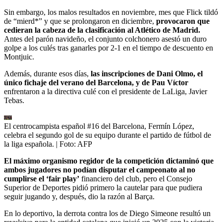
Sin embargo, los malos resultados en noviembre, mes que Flick tildó
de “mierd*” y que se prolongaron en diciembre,
provocaron que
cedieran la cabeza de la clasificación al Atlético de Madrid.
Antes del parón navideño, el conjunto colchonero asestó un duro
golpe a los culés tras ganarles por 2-1 en el tiempo de descuento en
Montjuic.
Además, durante esos días,
las inscripciones de Dani Olmo, el
único fichaje del verano del Barcelona, y de Pau Víctor
enfrentaron a la directiva culé con el presidente de LaLiga, Javier
Tebas.
El centrocampista español #16 del Barcelona, ​​Fermín López,
celebra el segundo gol de su equipo durante el partido de fútbol de
la liga española.
| Foto:
AFP
El máximo organismo regidor de la competición dictaminó que
ambos jugadores no podían disputar el campeonato al no
cumplirse el ‘fair play’
financiero del club, pero el Consejo
Superior de Deportes pidió primero la cautelar para que pudiera
seguir jugando y, después, dio la razón al Barça.
En lo deportivo, la derrota contra los de Diego Simeone resultó un