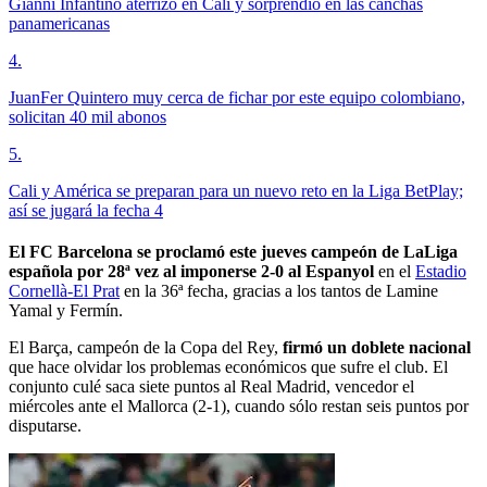
Gianni Infantino aterrizó en Cali y sorprendió en las canchas
panamericanas
4
.
JuanFer Quintero muy cerca de fichar por este equipo colombiano,
solicitan 40 mil abonos
5
.
Cali y América se preparan para un nuevo reto en la Liga BetPlay;
así se jugará la fecha 4
El FC Barcelona se proclamó este jueves campeón de LaLiga
española por 28ª vez al imponerse 2-0 al Espanyol
en el
Estadio
Cornellà-El Prat
en la 36ª fecha, gracias a los tantos de Lamine
Yamal y Fermín.
El Barça, campeón de la Copa del Rey,
firmó un doblete nacional
que hace olvidar los problemas económicos que sufre el club. El
conjunto culé saca siete puntos al Real Madrid, vencedor el
miércoles ante el Mallorca (2-1), cuando sólo restan seis puntos por
disputarse.