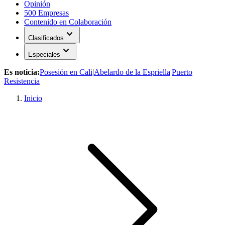
Opinión
500 Empresas
Contenido en Colaboración
expand_more
Clasificados
expand_more
Especiales
Es noticia:
Posesión en Cali
|
Abelardo de la Espriella
|
Puerto
Resistencia
Inicio