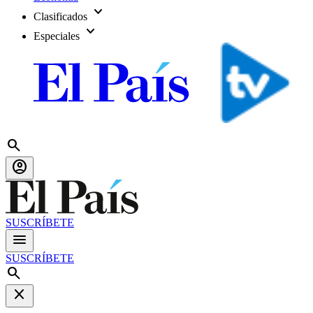
expand_more
Clasificados
expand_more
Especiales
search
account_circle
SUSCRÍBETE
menu
SUSCRÍBETE
search
close