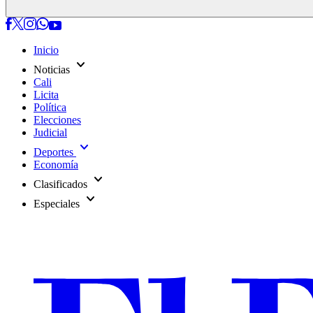
Inicio
expand_more
Noticias
Cali
Licita
Política
Elecciones
Judicial
expand_more
Deportes
Economía
expand_more
Clasificados
expand_more
Especiales