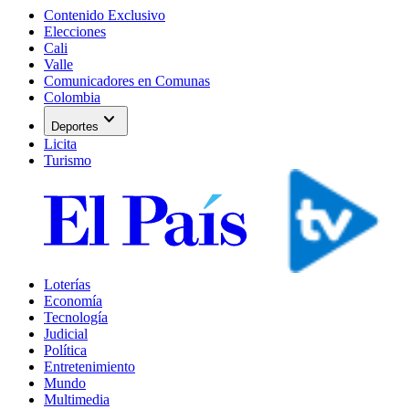
Contenido Exclusivo
Elecciones
Cali
Valle
Comunicadores en Comunas
Colombia
expand_more
Deportes
Licita
Turismo
Loterías
Economía
Tecnología
Judicial
Política
Entretenimiento
Mundo
Multimedia