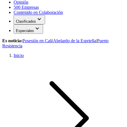
Opinión
500 Empresas
Contenido en Colaboración
expand_more
Clasificados
expand_more
Especiales
Es noticia:
Posesión en Cali
|
Abelardo de la Espriella
|
Puerto
Resistencia
Inicio