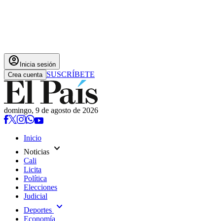
account_circle
Inicia sesión
SUSCRÍBETE
Crea cuenta
domingo, 9 de agosto de 2026
Inicio
expand_more
Noticias
Cali
Licita
Política
Elecciones
Judicial
expand_more
Deportes
Economía