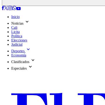
Inicio
expand_more
Noticias
Cali
Licita
Política
Elecciones
Judicial
expand_more
Deportes
Economía
expand_more
Clasificados
expand_more
Especiales