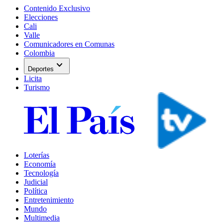
Contenido Exclusivo
Elecciones
Cali
Valle
Comunicadores en Comunas
Colombia
expand_more
Deportes
Licita
Turismo
Loterías
Economía
Tecnología
Judicial
Política
Entretenimiento
Mundo
Multimedia