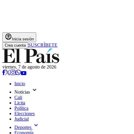
account_circle
Inicia sesión
SUSCRÍBETE
Crea cuenta
viernes, 7 de agosto de 2026
Inicio
expand_more
Noticias
Cali
Licita
Política
Elecciones
Judicial
expand_more
Deportes
Economía