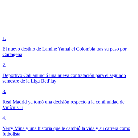
1
.
El nuevo destino de Lamine Yamal el Colombia tras su paso por
Cartagena
2
.
Deportivo Cali anunció una nueva contratación para el segundo
semestre de la Liga BetPlay
3
.
Real Madrid ya tomó una decisión respecto a la continuidad de
Vinícius Jr
4
.
Yerry Mina y una historia que le cambió la vida y su carrera como
futbolista