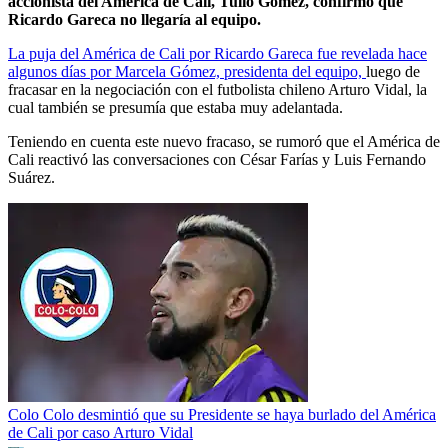
accionista del América de Cali, Tulio Gómez, confirmó que
Ricardo Gareca no llegaría al equipo.
La puja del América de Cali por Ricardo Gareca fue revelada hace
algunos días por Marcela Gómez, presidenta del equipo,
luego de
fracasar en la negociación con el futbolista chileno Arturo Vidal, la
cual también se presumía que estaba muy adelantada.
Teniendo en cuenta este nuevo fracaso, se rumoró que el América de
Cali reactivó las conversaciones con César Farías y Luis Fernando
Suárez.
Colo Colo desmintió que su Presidente se haya burlado del América
de Cali por caso Arturo Vidal