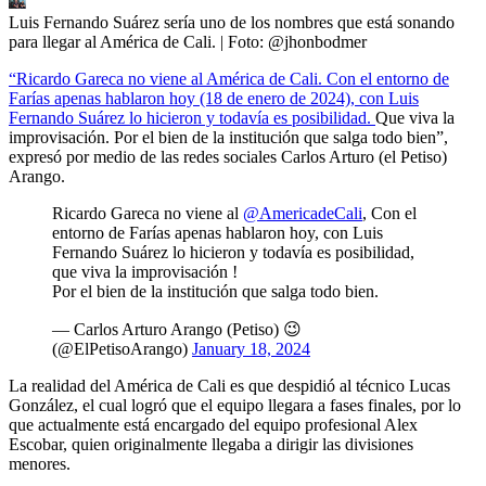
Luis Fernando Suárez sería uno de los nombres que está sonando
para llegar al América de Cali.
| Foto:
@jhonbodmer
“Ricardo Gareca no viene al América de Cali. Con el entorno de
Farías apenas hablaron hoy (18 de enero de 2024), con Luis
Fernando Suárez lo hicieron y todavía es posibilidad.
Que viva la
improvisación. Por el bien de la institución que salga todo bien”,
expresó por medio de las redes sociales Carlos Arturo (el Petiso)
Arango.
Ricardo Gareca no viene al
@AmericadeCali
, Con el
entorno de Farías apenas hablaron hoy, con Luis
Fernando Suárez lo hicieron y todavía es posibilidad,
que viva la improvisación !
Por el bien de la institución que salga todo bien.
— Carlos Arturo Arango (Petiso) 😉
(@ElPetisoArango)
January 18, 2024
La realidad del América de Cali es que despidió al técnico Lucas
González, el cual logró que el equipo llegara a fases finales, por lo
que actualmente está encargado del equipo profesional Alex
Escobar, quien originalmente llegaba a dirigir las divisiones
menores.