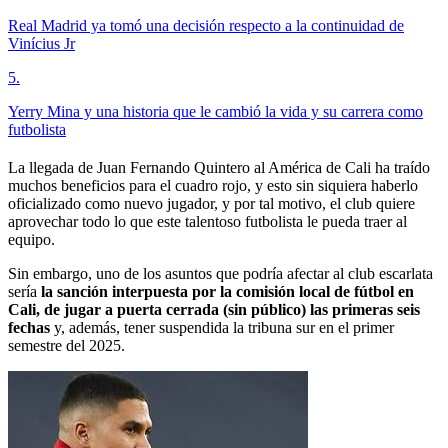
Real Madrid ya tomó una decisión respecto a la continuidad de
Vinícius Jr
5
.
Yerry Mina y una historia que le cambió la vida y su carrera como
futbolista
La llegada de Juan Fernando Quintero al América de Cali ha traído
muchos beneficios para el cuadro rojo, y esto sin siquiera haberlo
oficializado como nuevo jugador, y por tal motivo, el club quiere
aprovechar todo lo que este talentoso futbolista le pueda traer al
equipo.
Sin embargo, uno de los asuntos que podría afectar al club escarlata
sería
la sanción interpuesta por la comisión local de fútbol en
Cali, de jugar a puerta cerrada (sin público) las primeras seis
fechas
y, además, tener suspendida la tribuna sur en el primer
semestre del 2025.