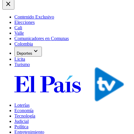
close
Contenido Exclusivo
Elecciones
Cali
Valle
Comunicadores en Comunas
Colombia
expand_more
Deportes
Licita
Turismo
Loterías
Economía
Tecnología
Judicial
Política
Entretenimiento