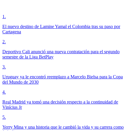
1
.
El nuevo destino de Lamine Yamal el Colombia tras su paso por
Cartagena
2
.
Deportivo Cali anunció una nueva contratación para el segundo
semestre de la Liga BetPlay
3
.
Uruguay ya le encontró reemplazo a Marcelo Bielsa para la Copa
del Mundo de 2030
4
.
Real Madrid ya tomó una decisión respecto a la continuidad de
Vinícius Jr
5
.
Yerry Mina y una historia que le cambió la vida y su carrera como