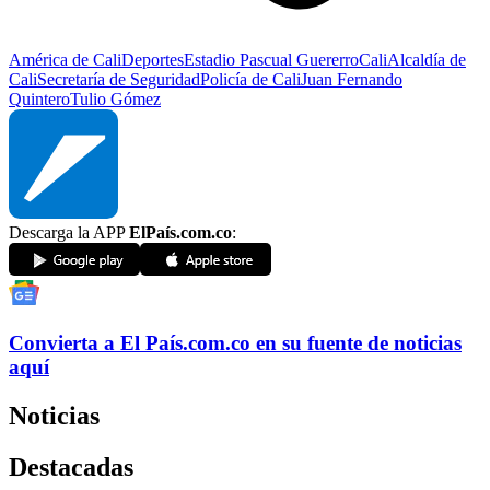
América de Cali
Deportes
Estadio Pascual Guererro
Cali
Alcaldía de
Cali
Secretaría de Seguridad
Policía de Cali
Juan Fernando
Quintero
Tulio Gómez
Descarga la APP
ElPaís.com.co
:
Convierta a
El País
.com.co
en su fuente de noticias
aquí
Noticias
Destacadas