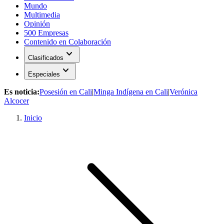
Mundo
Multimedia
Opinión
500 Empresas
Contenido en Colaboración
expand_more
Clasificados
expand_more
Especiales
Es noticia:
Posesión en Cali
|
Minga Indígena en Cali
|
Verónica
Alcocer
Inicio