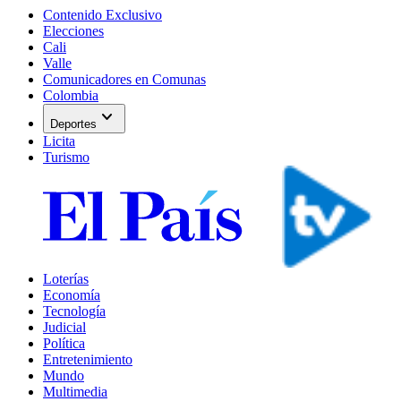
Contenido Exclusivo
Elecciones
Cali
Valle
Comunicadores en Comunas
Colombia
expand_more
Deportes
Licita
Turismo
Loterías
Economía
Tecnología
Judicial
Política
Entretenimiento
Mundo
Multimedia