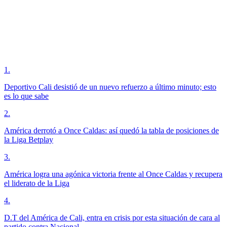
1
.
Deportivo Cali desistió de un nuevo refuerzo a último minuto; esto
es lo que sabe
2
.
América derrotó a Once Caldas: así quedó la tabla de posiciones de
la Liga Betplay
3
.
América logra una agónica victoria frente al Once Caldas y recupera
el liderato de la Liga
4
.
D.T del América de Cali, entra en crisis por esta situación de cara al
partido contra Nacional