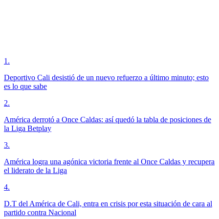
1
.
Deportivo Cali desistió de un nuevo refuerzo a último minuto; esto
es lo que sabe
2
.
América derrotó a Once Caldas: así quedó la tabla de posiciones de
la Liga Betplay
3
.
América logra una agónica victoria frente al Once Caldas y recupera
el liderato de la Liga
4
.
D.T del América de Cali, entra en crisis por esta situación de cara al
partido contra Nacional