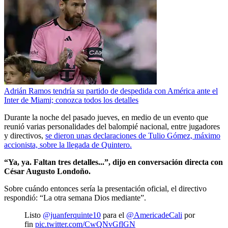
Adrián Ramos tendría su partido de despedida con América ante el
Inter de Miami; conozca todos los detalles
Durante la noche del pasado jueves, en medio de un evento que
reunió varias personalidades del balompié nacional, entre jugadores
y directivos,
se dieron unas declaraciones de Tulio Gómez, máximo
accionista, sobre la llegada de Quintero.
“Ya, ya. Faltan tres detalles...”, dijo en conversación directa con
César Augusto Londoño.
Sobre cuándo entonces sería la presentación oficial, el directivo
respondió: “La otra semana Dios mediante”.
Listo
@juanferquinte10
para el
@AmericadeCali
por
fin
pic.twitter.com/CwQNvGflGN