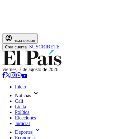
account_circle
Inicia sesión
SUSCRÍBETE
Crea cuenta
viernes, 7 de agosto de 2026
Inicio
expand_more
Noticias
Cali
Licita
Política
Elecciones
Judicial
expand_more
Deportes
Economía