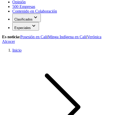
Opinión
500 Empresas
Contenido en Colaboración
expand_more
Clasificados
expand_more
Especiales
Es noticia:
Posesión en Cali
|
Minga Indígena en Cali
|
Verónica
Alcocer
Inicio