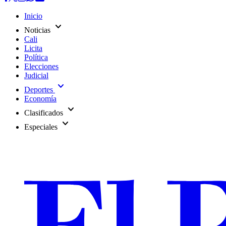
Inicio
expand_more
Noticias
Cali
Licita
Política
Elecciones
Judicial
expand_more
Deportes
Economía
expand_more
Clasificados
expand_more
Especiales