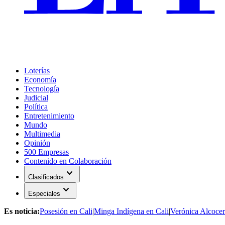
Loterías
Economía
Tecnología
Judicial
Política
Entretenimiento
Mundo
Multimedia
Opinión
500 Empresas
Contenido en Colaboración
expand_more
Clasificados
expand_more
Especiales
Es noticia:
Posesión en Cali
|
Minga Indígena en Cali
|
Verónica Alcocer