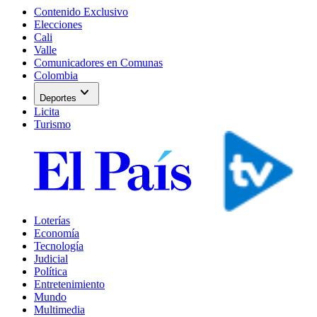
Contenido Exclusivo
Elecciones
Cali
Valle
Comunicadores en Comunas
Colombia
expand_more
Deportes
Licita
Turismo
Loterías
Economía
Tecnología
Judicial
Política
Entretenimiento
Mundo
Multimedia