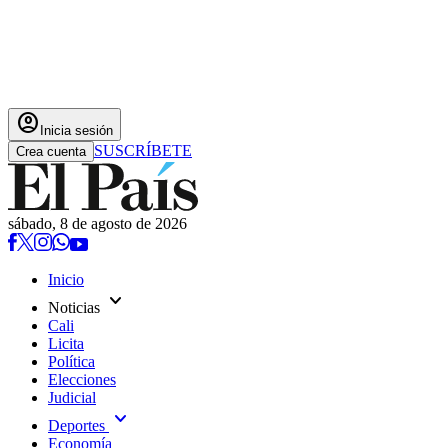
account_circle
Inicia sesión
SUSCRÍBETE
Crea cuenta
sábado, 8 de agosto de 2026
Inicio
expand_more
Noticias
Cali
Licita
Política
Elecciones
Judicial
expand_more
Deportes
Economía