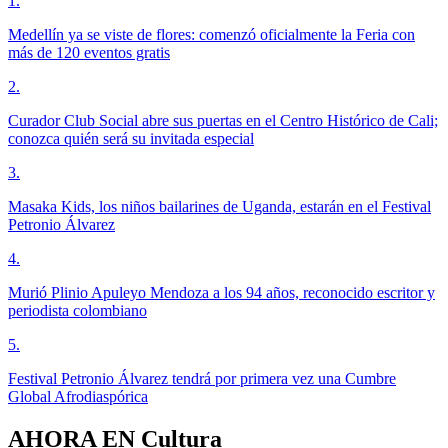
1
.
Medellín ya se viste de flores: comenzó oficialmente la Feria con
más de 120 eventos gratis
2
.
Curador Club Social abre sus puertas en el Centro Histórico de Cali;
conozca quién será su invitada especial
3
.
Masaka Kids, los niños bailarines de Uganda, estarán en el Festival
Petronio Álvarez
4
.
Murió Plinio Apuleyo Mendoza a los 94 años, reconocido escritor y
periodista colombiano
5
.
Festival Petronio Álvarez tendrá por primera vez una Cumbre
Global Afrodiaspórica
AHORA EN
Cultura