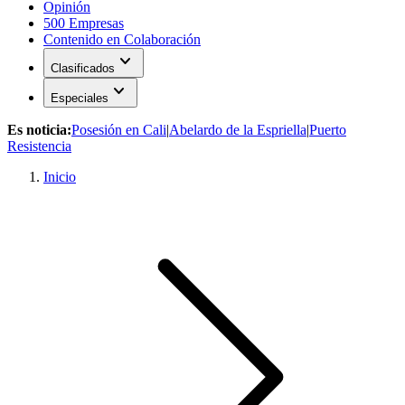
Opinión
500 Empresas
Contenido en Colaboración
expand_more
Clasificados
expand_more
Especiales
Es noticia:
Posesión en Cali
|
Abelardo de la Espriella
|
Puerto
Resistencia
Inicio