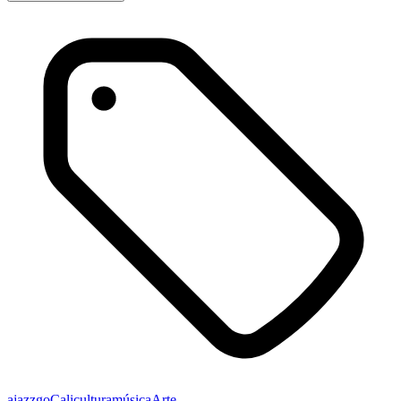
ajazzgo
Cali
cultura
música
Arte