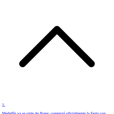
1
.
Medellín ya se viste de flores: comenzó oficialmente la Feria con