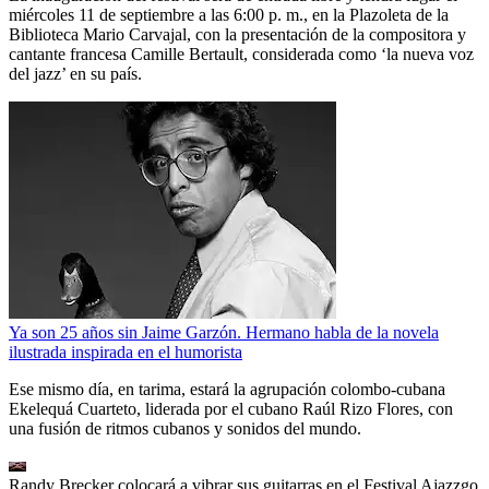
miércoles 11 de septiembre a las 6:00 p. m., en la Plazoleta de la
Biblioteca Mario Carvajal, con la presentación de la compositora y
cantante francesa Camille Bertault, considerada como ‘la nueva voz
del jazz’ en su país.
Ya son 25 años sin Jaime Garzón. Hermano habla de la novela
ilustrada inspirada en el humorista
Ese mismo día, en tarima, estará la agrupación colombo-cubana
Ekelequá Cuarteto, liderada por el cubano Raúl Rizo Flores, con
una fusión de ritmos cubanos y sonidos del mundo.
Randy Brecker colocará a vibrar sus guitarras en el Festival Ajazzgo