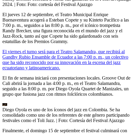
2024.
| Foto:
Foto: cortesía del Festival Ajazzgo
El jueves 12 de septiembre, el Teatro Municipal Enrique
Buenaventura acogerá a Esteban Copete y su Kinteto Pacífico a las
7:00 p. m., seguidos a las 8:00 p. m., por el icónico trompetista
Randy Brecker, una figura reconocida en el mundo del jazz y el
Jazz-Rock, tanto así que Copete ha sido galardonado con seis
estatuillas de los Premios Grammy.
El viernes el turno será para el Teatro Salamandra, que recibirá al
Gandhy Rubio Ensamble de Ecuador a las 7:00 p. m., un colectivo
que ha sido reconocido por su innovación en la escena del jazz
ecuatoriano y latinoamericano.
El fin de semana iniciará con presentaciones locales. Groove Out de
Cali abrirá la jornada a las 4:00 p. m., en el Teatro Salamandra,
seguido a las 8:00 p. m. por Diego Oyola Quartet de Manizales, un
grupo que fusiona jazz con ritmos folclóricos colombianos.
Diego Oyola es uno de los íconos del jazz en Colombia. Se ha
consolidado como uno de los referentes de este género participando
festivales como el Toli Jazz.
| Foto:
Cortesía del Festival Ajazzgo
Finalmente, el domingo 15 de septiembre el festival culminará con