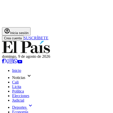
account_circle
Inicia sesión
SUSCRÍBETE
Crea cuenta
domingo, 9 de agosto de 2026
Inicio
expand_more
Noticias
Cali
Licita
Política
Elecciones
Judicial
expand_more
Deportes
Economía