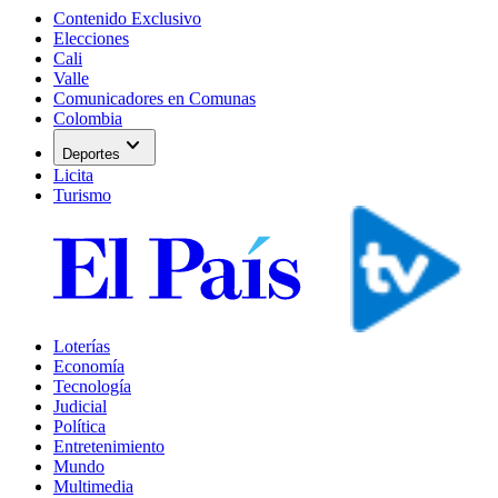
Contenido Exclusivo
Elecciones
Cali
Valle
Comunicadores en Comunas
Colombia
expand_more
Deportes
Licita
Turismo
Loterías
Economía
Tecnología
Judicial
Política
Entretenimiento
Mundo
Multimedia