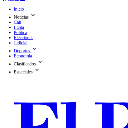
Inicio
expand_more
Noticias
Cali
Licita
Política
Elecciones
Judicial
expand_more
Deportes
Economía
expand_more
Clasificados
expand_more
Especiales