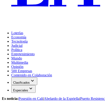
Loterías
Economía
Tecnología
Judicial
Política
Entretenimiento
Mundo
Multimedia
Opinión
500 Empresas
Contenido en Colaboración
expand_more
Clasificados
expand_more
Especiales
Es noticia:
Posesión en Cali
|
Abelardo de la Espriella
|
Puerto Resistenc