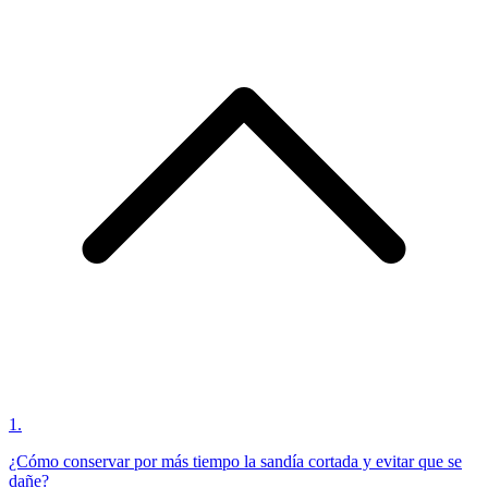
1
.
¿Cómo conservar por más tiempo la sandía cortada y evitar que se
dañe?