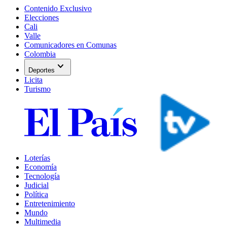
Contenido Exclusivo
Elecciones
Cali
Valle
Comunicadores en Comunas
Colombia
expand_more
Deportes
Licita
Turismo
Loterías
Economía
Tecnología
Judicial
Política
Entretenimiento
Mundo
Multimedia