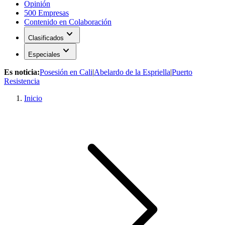
Opinión
500 Empresas
Contenido en Colaboración
expand_more
Clasificados
expand_more
Especiales
Es noticia:
Posesión en Cali
|
Abelardo de la Espriella
|
Puerto
Resistencia
Inicio