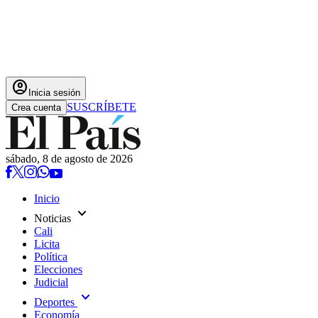
account_circle
Inicia sesión
SUSCRÍBETE
Crea cuenta
sábado, 8 de agosto de 2026
Inicio
expand_more
Noticias
Cali
Licita
Política
Elecciones
Judicial
expand_more
Deportes
Economía