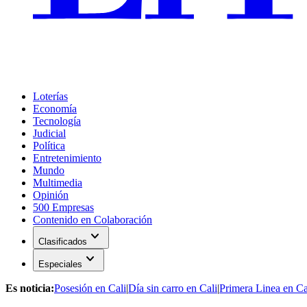
Loterías
Economía
Tecnología
Judicial
Política
Entretenimiento
Mundo
Multimedia
Opinión
500 Empresas
Contenido en Colaboración
expand_more
Clasificados
expand_more
Especiales
Es noticia:
Posesión en Cali
|
Día sin carro en Cali
|
Primera Linea en Ca