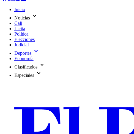
Inicio
expand_more
Noticias
Cali
Licita
Política
Elecciones
Judicial
expand_more
Deportes
Economía
expand_more
Clasificados
expand_more
Especiales