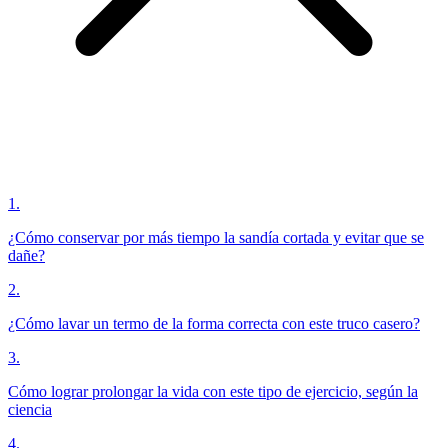
1
.
¿Cómo conservar por más tiempo la sandía cortada y evitar que se
dañe?
2
.
¿Cómo lavar un termo de la forma correcta con este truco casero?
3
.
Cómo lograr prolongar la vida con este tipo de ejercicio, según la
ciencia
4
.