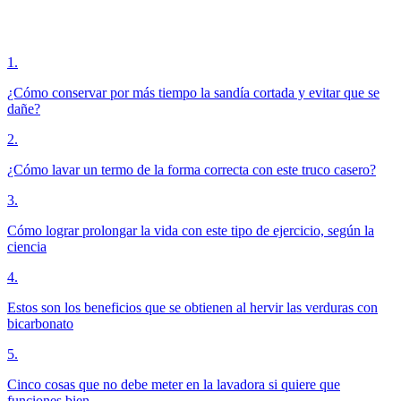
1
.
¿Cómo conservar por más tiempo la sandía cortada y evitar que se
dañe?
2
.
¿Cómo lavar un termo de la forma correcta con este truco casero?
3
.
Cómo lograr prolongar la vida con este tipo de ejercicio, según la
ciencia
4
.
Estos son los beneficios que se obtienen al hervir las verduras con
bicarbonato
5
.
Cinco cosas que no debe meter en la lavadora si quiere que
funciones bien