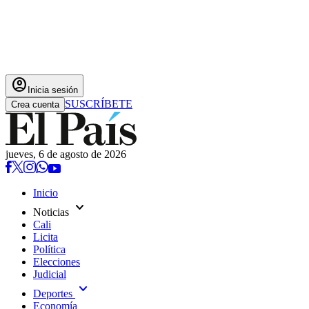
account_circle
Inicia sesión
SUSCRÍBETE
Crea cuenta
jueves, 6 de agosto de 2026
Inicio
expand_more
Noticias
Cali
Licita
Política
Elecciones
Judicial
expand_more
Deportes
Economía