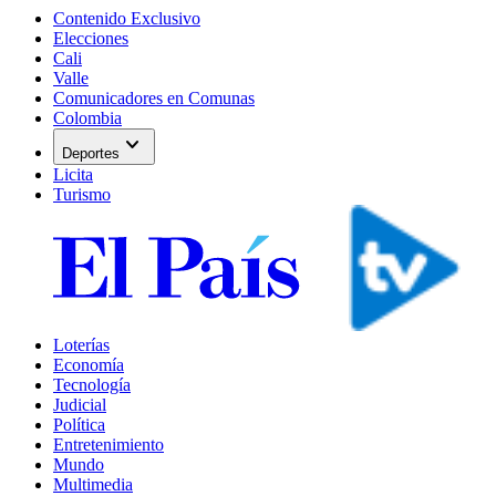
Contenido Exclusivo
Elecciones
Cali
Valle
Comunicadores en Comunas
Colombia
expand_more
Deportes
Licita
Turismo
Loterías
Economía
Tecnología
Judicial
Política
Entretenimiento
Mundo
Multimedia