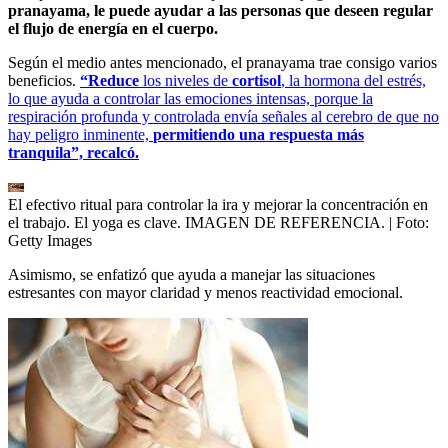
pranayama, le puede ayudar a las personas que deseen regular
el flujo de energía en el cuerpo.
Según el medio antes mencionado, el pranayama trae consigo varios
beneficios.
“Reduce
los niveles de
cortisol
, la hormona del estrés,
lo que ayuda a controlar las emociones intensas, porque la
respiración profunda y controlada envía señales al cerebro de que no
hay peligro inminente,
permitiendo una respuesta más
tranquila”, recalcó.
El efectivo ritual para controlar la ira y mejorar la concentración en
el trabajo. El yoga es clave. IMAGEN DE REFERENCIA.
| Foto:
Getty Images
Asimismo, se enfatizó que ayuda a manejar las situaciones
estresantes con mayor claridad y menos reactividad emocional.