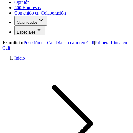
Opinión
500 Empresas
Contenido en Colaboración
expand_more
Clasificados
expand_more
Especiales
Es noticia:
Posesión en Cali
|
Día sin carro en Cali
|
Primera Linea en
Cali
Inicio