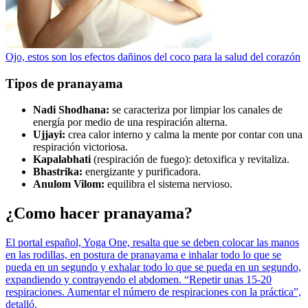
Ojo, estos son los efectos dañinos del coco para la salud del corazón
Tipos de pranayama
Nadi Shodhana:
se caracteriza por limpiar los canales de
energía por medio de una respiración alterna.
Ujjayi:
crea calor interno y calma la mente por contar con una
respiración victoriosa.
Kapalabhati
(respiración de fuego): detoxifica y revitaliza.
Bhastrika:
energizante y purificadora.
Anulom Vilom:
equilibra el sistema nervioso.
¿Como hacer pranayama?
El portal español, Yoga One, resalta que se deben colocar las manos
en las rodillas, en postura de pranayama e inhalar todo lo que se
pueda en un segundo y exhalar todo lo que se pueda en un segundo,
expandiendo y contrayendo el abdomen. “Repetir unas 15-20
respiraciones. Aumentar el número de respiraciones con la práctica”,
detalló.