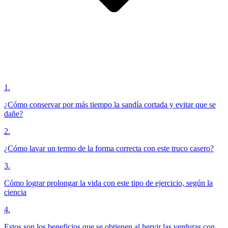
1
.
¿Cómo conservar por más tiempo la sandía cortada y evitar que se
dañe?
2
.
¿Cómo lavar un termo de la forma correcta con este truco casero?
3
.
Cómo lograr prolongar la vida con este tipo de ejercicio, según la
ciencia
4
.
Estos son los beneficios que se obtienen al hervir las verduras con