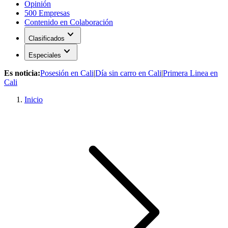
Opinión
500 Empresas
Contenido en Colaboración
expand_more
Clasificados
expand_more
Especiales
Es noticia:
Posesión en Cali
|
Día sin carro en Cali
|
Primera Linea en
Cali
Inicio