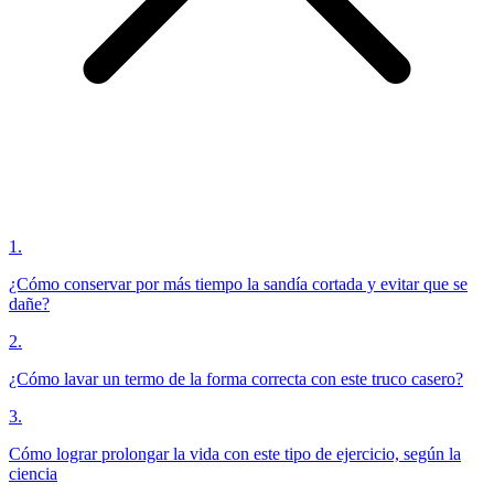
1
.
¿Cómo conservar por más tiempo la sandía cortada y evitar que se
dañe?
2
.
¿Cómo lavar un termo de la forma correcta con este truco casero?
3
.
Cómo lograr prolongar la vida con este tipo de ejercicio, según la
ciencia