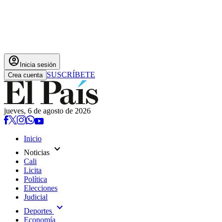
account_circle
Inicia sesión
SUSCRÍBETE
Crea cuenta
jueves, 6 de agosto de 2026
Inicio
expand_more
Noticias
Cali
Licita
Política
Elecciones
Judicial
expand_more
Deportes
Economía