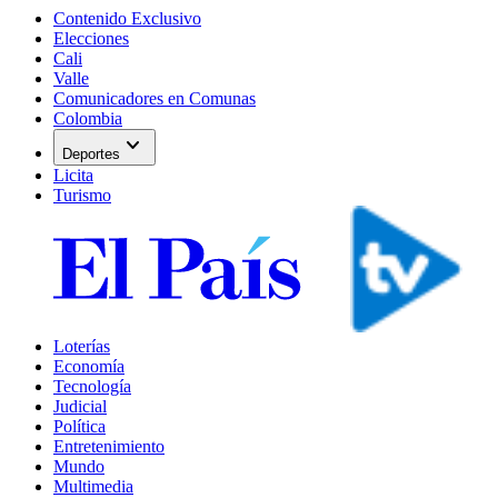
Contenido Exclusivo
Elecciones
Cali
Valle
Comunicadores en Comunas
Colombia
expand_more
Deportes
Licita
Turismo
Loterías
Economía
Tecnología
Judicial
Política
Entretenimiento
Mundo
Multimedia