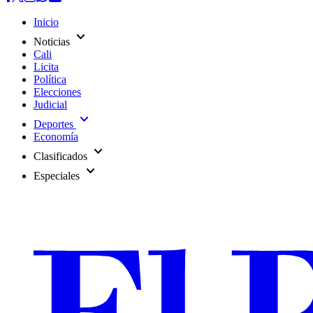
Inicio
expand_more
Noticias
Cali
Licita
Política
Elecciones
Judicial
expand_more
Deportes
Economía
expand_more
Clasificados
expand_more
Especiales