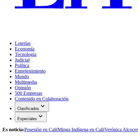
Loterías
Economía
Tecnología
Judicial
Política
Entretenimiento
Mundo
Multimedia
Opinión
500 Empresas
Contenido en Colaboración
expand_more
Clasificados
expand_more
Especiales
Es noticia:
Posesión en Cali
|
Minga Indígena en Cali
|
Verónica Alcocer