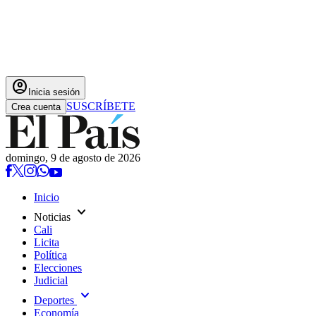
account_circle
Inicia sesión
SUSCRÍBETE
Crea cuenta
domingo, 9 de agosto de 2026
Inicio
expand_more
Noticias
Cali
Licita
Política
Elecciones
Judicial
expand_more
Deportes
Economía