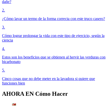
dañe?
2
.
¿Cómo lavar un termo de la forma correcta con este truco casero?
3
.
Cómo lograr prolongar la vida con este tipo de ejercicio, según la
ciencia
4
.
Estos son los beneficios que se obtienen al hervir las verduras con
bicarbonato
5
.
Cinco cosas que no debe meter en la lavadora si quiere que
funciones bien
AHORA EN
Cómo Hacer