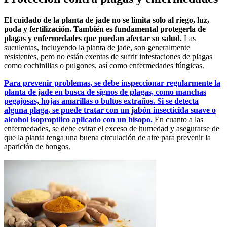
El cuidado de la planta de jade no se limita solo al riego, luz,
poda y fertilización. También es fundamental protegerla de
plagas y enfermedades que puedan afectar su salud.
Las
suculentas, incluyendo la planta de jade, son generalmente
resistentes, pero no están exentas de sufrir infestaciones de plagas
como cochinillas o pulgones, así como enfermedades fúngicas.
Para prevenir problemas, se debe inspeccionar regularmente la
planta de jade en busca de signos de plagas, como manchas
pegajosas, hojas amarillas o bultos extraños. Si se detecta
alguna plaga, se puede tratar con un jabón insecticida suave o
alcohol isopropílico aplicado con un hisopo.
En cuanto a las
enfermedades, se debe evitar el exceso de humedad y asegurarse de
que la planta tenga una buena circulación de aire para prevenir la
aparición de hongos.