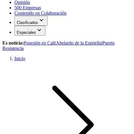
Opinión
500 Empresas
Contenido en Colaboración
expand_more
Clasificados
expand_more
Especiales
Es noticia:
Posesión en Cali
|
Abelardo de la Espriella
|
Puerto
Resistencia
Inicio