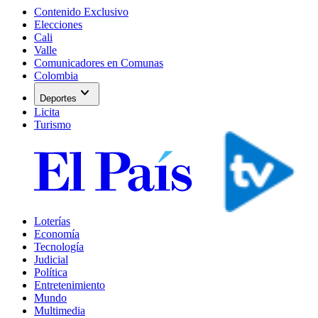
Contenido Exclusivo
Elecciones
Cali
Valle
Comunicadores en Comunas
Colombia
expand_more
Deportes
Licita
Turismo
Loterías
Economía
Tecnología
Judicial
Política
Entretenimiento
Mundo
Multimedia