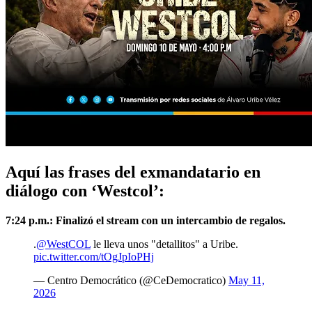
Aquí las frases del exmandatario en
diálogo con ‘Westcol’:
7:24 p.m.: Finalizó el stream con un intercambio de regalos.
.
@WestCOL
le lleva unos "detallitos" a Uribe.
pic.twitter.com/tOgJpIoPHj
— Centro Democrático (@CeDemocratico)
May 11,
2026