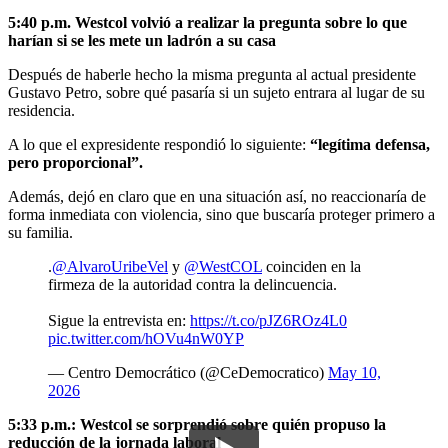
5:40 p.m. Westcol volvió a realizar la pregunta sobre lo que
harían si se les mete un ladrón a su casa
Después de haberle hecho la misma pregunta al actual presidente
Gustavo Petro, sobre qué pasaría si un sujeto entrara al lugar de su
residencia.
A lo que el expresidente respondió lo siguiente:
“legítima defensa,
pero proporcional”.
Además, dejó en claro que en una situación así, no reaccionaría de
forma inmediata con violencia, sino que buscaría proteger primero a
su familia.
.
@AlvaroUribeVel
y
@WestCOL
coinciden en la
firmeza de la autoridad contra la delincuencia.
Sigue la entrevista en:
https://t.co/pJZ6ROz4L0
pic.twitter.com/hOVu4nW0YP
— Centro Democrático (@CeDemocratico)
May 10,
2026
5:33 p.m.: Westcol se sorprendió sobre quién propuso la
reducción de la jornada laboral