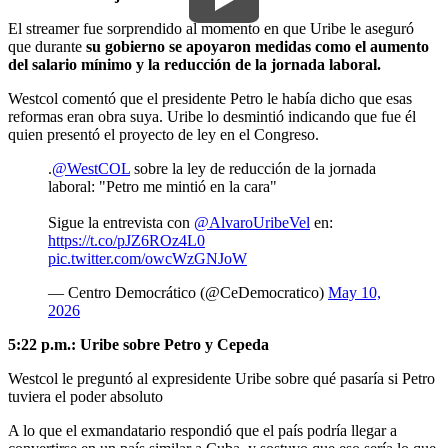
El streamer fue sorprendido al momento en que Uribe le aseguró
que durante
su gobierno se apoyaron medidas como el aumento
del salario mínimo y la reducción de la jornada laboral.
Westcol comentó que el presidente Petro le había dicho que esas
reformas eran obra suya. Uribe lo desmintió indicando que fue él
quien presentó el proyecto de ley en el Congreso.
.
@WestCOL
sobre la ley de reducción de la jornada
laboral: "Petro me mintió en la cara"
Sigue la entrevista con
@AlvaroUribeVel
en:
https://t.co/pJZ6ROz4L0
pic.twitter.com/owcWzGNJoW
— Centro Democrático (@CeDemocratico)
May 10,
2026
5:22 p.m.: Uribe sobre Petro y Cepeda
Westcol le preguntó al expresidente Uribe sobre qué pasaría si Petro
tuviera el poder absoluto
A lo que el exmandatario respondió que el país podría llegar a