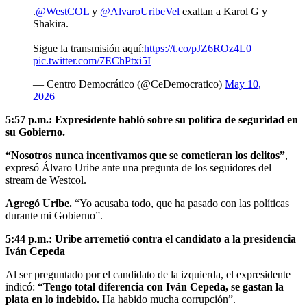
.
@WestCOL
y
@AlvaroUribeVel
exaltan a Karol G y
Shakira.
Sigue la transmisión aquí:
https://t.co/pJZ6ROz4L0
pic.twitter.com/7EChPtxi5I
— Centro Democrático (@CeDemocratico)
May 10,
2026
5:57 p.m.: Expresidente habló sobre su política de seguridad en
su Gobierno.
“Nosotros nunca incentivamos que se cometieran los delitos”
,
expresó Álvaro Uribe ante una pregunta de los seguidores del
stream de Westcol.
Agregó Uribe.
“Yo acusaba todo, que ha pasado con las políticas
durante mi Gobierno”.
5:44 p.m.: Uribe arremetió contra el candidato a la presidencia
Iván Cepeda
Al ser preguntado por el candidato de la izquierda, el expresidente
indicó:
“Tengo total diferencia con Iván Cepeda, se gastan la
plata en lo indebido.
Ha habido mucha corrupción”.