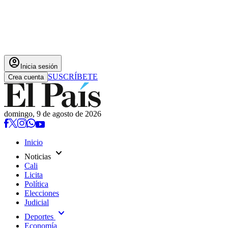
account_circle
Inicia sesión
SUSCRÍBETE
Crea cuenta
domingo, 9 de agosto de 2026
Inicio
expand_more
Noticias
Cali
Licita
Política
Elecciones
Judicial
expand_more
Deportes
Economía