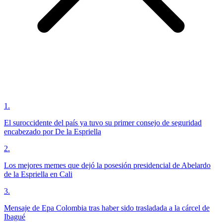
1
.
El suroccidente del país ya tuvo su primer consejo de seguridad
encabezado por De la Espriella
2
.
Los mejores memes que dejó la posesión presidencial de Abelardo
de la Espriella en Cali
3
.
Mensaje de Epa Colombia tras haber sido trasladada a la cárcel de
Ibagué