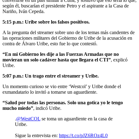
convertirse en un país similar a Cuba, y sostuvo que eso sería lo que,
según él, buscarían el presidente Petro y el aspirante a la Casa de
Nariño, Iván Cepeda.
5:15 p.m.: Uribe sobre los falsos positivos.
A la pregunta del streamer sobre uno de los temas más candentes de
las operaciones militares del Gobierno de Uribe de la acusación en
contra de Álvaro Uribe, esto fue lo que contestó.
“En mi Gobierno les dije a las Fuerzas Armadas que no
movieran un solo cadáver hasta que llegara el CTI”
, explicó
Uribe.
5:07 p.m.: Un trago entre el streamer y Uribe.
Un momento curioso se vio entre ‘Westcol’ y Uribe donde el
exmandatario lo invitó a tomarse un aguardiente.
“Salud por todas las personas. Solo una gotica yo le tengo
mucho miedo”
, indicó Uribe.
.
@WestCOL
se toma un aguardiente en la casa de
Uribe.
Sigue la entrevista en:
https://t.co/pJZ6ROz4L0