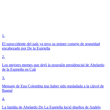
1
.
El suroccidente del país ya tuvo su primer consejo de seguridad
encabezado por De la Espriella
2
.
Los mejores memes que dejó la posesión presidencial de Abelardo
de la Espriella en Cali
3
.
Mensaje de Epa Colombia tras haber sido trasladada a la cárcel de
Ibagué
4
.
La familia de Abelardo De La Espriella lució diseños de Andrés