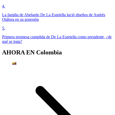
4
.
La familia de Abelardo De La Espriella lució diseños de Andrés
Otálora en su posesión
5
.
Primera promesa cumplida de De La Espriella como presidente, ¿de
qué se trata?
AHORA EN
Colombia