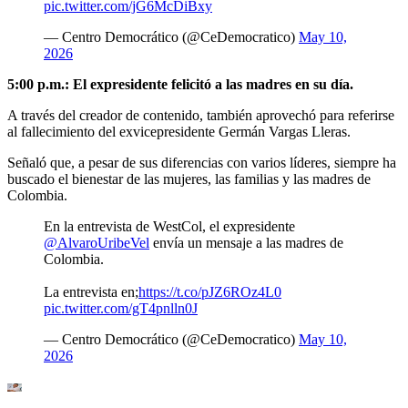
pic.twitter.com/jG6McDiBxy
— Centro Democrático (@CeDemocratico)
May 10,
2026
5:00 p.m.: El expresidente felicitó a las madres en su día.
A través del creador de contenido, también aprovechó para referirse
al fallecimiento del exvicepresidente Germán Vargas Lleras.
Señaló que, a pesar de sus diferencias con varios líderes, siempre ha
buscado el bienestar de las mujeres, las familias y las madres de
Colombia.
En la entrevista de WestCol, el expresidente
@AlvaroUribeVel
envía un mensaje a las madres de
Colombia.
La entrevista en;
https://t.co/pJZ6ROz4L0
pic.twitter.com/gT4pnlln0J
— Centro Democrático (@CeDemocratico)
May 10,
2026