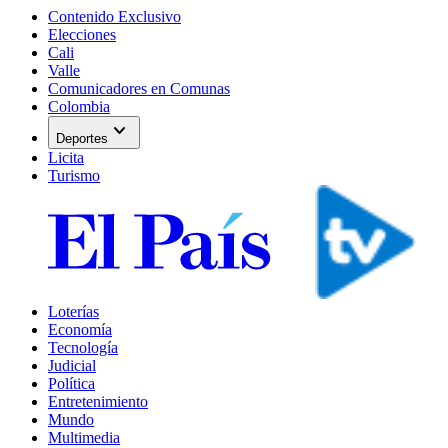
Contenido Exclusivo
Elecciones
Cali
Valle
Comunicadores en Comunas
Colombia
expand_more
Deportes
Licita
Turismo
Loterías
Economía
Tecnología
Judicial
Política
Entretenimiento
Mundo
Multimedia