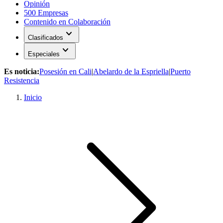
Opinión
500 Empresas
Contenido en Colaboración
expand_more
Clasificados
expand_more
Especiales
Es noticia:
Posesión en Cali
|
Abelardo de la Espriella
|
Puerto
Resistencia
Inicio