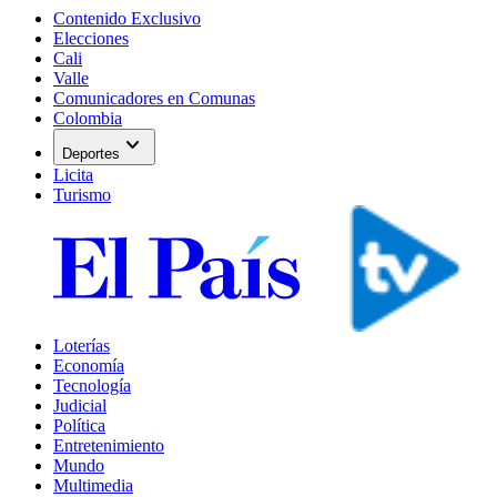
Contenido Exclusivo
Elecciones
Cali
Valle
Comunicadores en Comunas
Colombia
expand_more
Deportes
Licita
Turismo
Loterías
Economía
Tecnología
Judicial
Política
Entretenimiento
Mundo
Multimedia