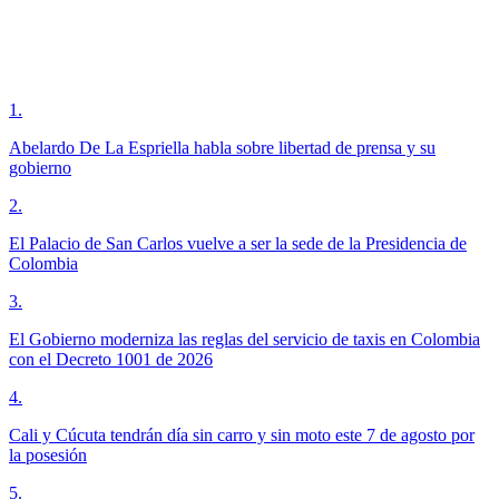
1
.
Abelardo De La Espriella habla sobre libertad de prensa y su
gobierno
2
.
El Palacio de San Carlos vuelve a ser la sede de la Presidencia de
Colombia
3
.
El Gobierno moderniza las reglas del servicio de taxis en Colombia
con el Decreto 1001 de 2026
4
.
Cali y Cúcuta tendrán día sin carro y sin moto este 7 de agosto por
la posesión
5
.