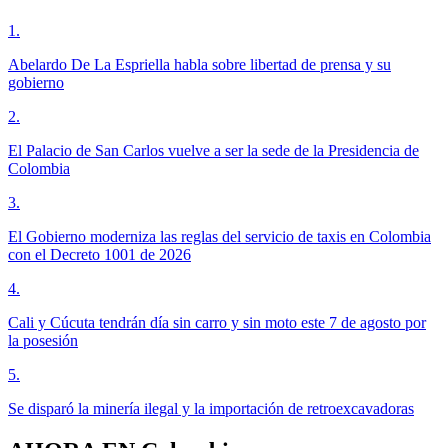
1
.
Abelardo De La Espriella habla sobre libertad de prensa y su
gobierno
2
.
El Palacio de San Carlos vuelve a ser la sede de la Presidencia de
Colombia
3
.
El Gobierno moderniza las reglas del servicio de taxis en Colombia
con el Decreto 1001 de 2026
4
.
Cali y Cúcuta tendrán día sin carro y sin moto este 7 de agosto por
la posesión
5
.
Se disparó la minería ilegal y la importación de retroexcavadoras