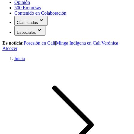
Opinión
500 Empresas
Contenido en Colaboración
expand_more
Clasificados
expand_more
Especiales
Es noticia:
Posesión en Cali
|
Minga Indígena en Cali
|
Verónica
Alcocer
Inicio