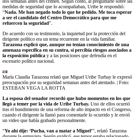
dos semanas antes del crimen. Según contó, al preguntarle sobre las
medidas de seguridad que lo acompañaban, Uribe le respondió:
“
Nada. Me han negado todo lo que he pedido. Me toca esperar
a ser el candidato del Centro Democrático para que me
refuercen la seguridad
”.
De acuerdo con su testimonio, la inquietud por la protección del
dirigente político era un tema recurrente en la vida familiar.
Tarazona explicó que, aunque no tenían conocimiento de una
amenaza específica en su contra, sí percibía riesgos asociados a
la exposición pública
y a las posiciones que defendía en el
escenario político nacional.
María Claudia Tarazona relató que Miguel Uribe Turbay le expresó
preocupación por su seguridad semanas antes del atentado.
| Foto:
ESTEBAN VEGA LA ROTTA
La esposa del senador recordó que hubo momentos en los que
llegó a temer por la vida de Uribe Turbay.
Uno de ellos ocurrió
tras el hundimiento de una reforma de alto impacto en el Congreso,
cuando el dirigente la llamó para comentarle lo ocurrido y le envió
un video que había grabado personalmente.
“
Yo ahí dije: ‘Pucha, van a matar a Miguel’
”, relató Tarazona
durante la entrevista. Según explicó, ese temor estaba relacionado