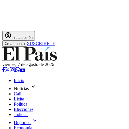
account_circle
Inicia sesión
SUSCRÍBETE
Crea cuenta
viernes, 7 de agosto de 2026
Inicio
expand_more
Noticias
Cali
Licita
Política
Elecciones
Judicial
expand_more
Deportes
Economía