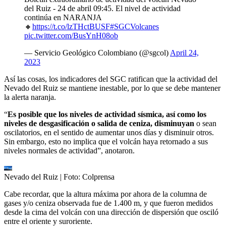
del Ruiz - 24 de abril 09:45. El nivel de actividad
continúa en NARANJA
🔸
https://t.co/lzTHctBUSF
#SGCVolcanes
pic.twitter.com/BusYnH08ob
— Servicio Geológico Colombiano (@sgcol)
April 24,
2023
Así las cosas, los indicadores del SGC ratifican que la actividad del
Nevado del Ruiz se mantiene inestable, por lo que se debe mantener
la alerta naranja.
“
Es posible que los niveles de actividad sísmica, así como los
niveles de desgasificación o salida de ceniza, disminuyan
o sean
oscilatorios, en el sentido de aumentar unos días y disminuir otros.
Sin embargo, esto no implica que el volcán haya retornado a sus
niveles normales de actividad”, anotaron.
Nevado del Ruiz
| Foto:
Colprensa
Cabe recordar, que la altura máxima por ahora de la columna de
gases y/o ceniza observada fue de 1.400 m, y que fueron medidos
desde la cima del volcán con una dirección de dispersión que osciló
entre el oriente y suroriente.