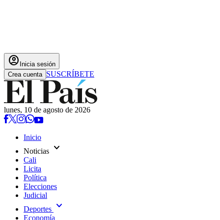
account_circle
Inicia sesión
SUSCRÍBETE
Crea cuenta
lunes, 10 de agosto de 2026
Inicio
expand_more
Noticias
Cali
Licita
Política
Elecciones
Judicial
expand_more
Deportes
Economía