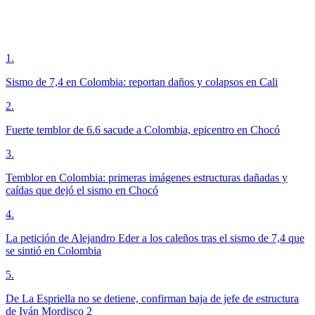
1
.
Sismo de 7,4 en Colombia: reportan daños y colapsos en Cali
2
.
Fuerte temblor de 6.6 sacude a Colombia, epicentro en Chocó
3
.
Temblor en Colombia: primeras imágenes estructuras dañadas y
caídas que dejó el sismo en Chocó
4
.
La petición de Alejandro Eder a los caleños tras el sismo de 7,4 que
se sintió en Colombia
5
.
De La Espriella no se detiene, confirman baja de jefe de estructura
de Iván Mordisco 2