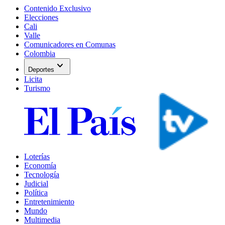
Contenido Exclusivo
Elecciones
Cali
Valle
Comunicadores en Comunas
Colombia
expand_more
Deportes
Licita
Turismo
Loterías
Economía
Tecnología
Judicial
Política
Entretenimiento
Mundo
Multimedia