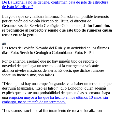
De La Espriella no se detiene, confirman baja de jefe de estructura
de Iván Mordisco 2
Luego de que se viralizara información, sobre un posible terremoto
por erupción del volcán Nevado del Ruiz, el director de
Geoamenzas del Servicio Geológico Colombiano,
John Londoño,
se pronunció al respecto y señaló que este tipo de rumores causa
temor entre la gente.
Las fotos del volcán Nevado del Ruiz y su actividad en los últimos
días. Foto: Servicio Geológico Colombiano
| Foto:
El País
Por lo anterior, aseguró que no hay ningún tipo de reporte o
novedad de que haya un terremoto si la emergencia volcánica
alcanza niveles máximos de alerta. Es decir, que dichos rumores
sobre un fuerte sismo, son falsos.
“Dicen que si hay una erupción grande, va a haber un terremoto que
destruirá Manizales. ¡Eso es falso!”, dijo Londoño, quien además
explicó que, existe una probabilidad de que en días o semanas haga
una
erupción mayor a las que ha hecho en los últimos 10 años; sin
embargo, no se trataría de un terremoto.
“Los sismos asociados al fracturamiento de roca se localizaron