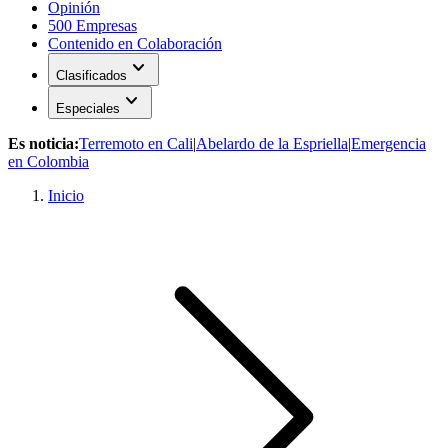
Opinión
500 Empresas
Contenido en Colaboración
expand_more
Clasificados
expand_more
Especiales
Es noticia:
Terremoto en Cali
|
Abelardo de la Espriella
|
Emergencia
en Colombia
Inicio