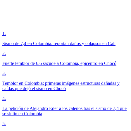
1
.
Sismo de 7,4 en Colombia: reportan daños y colapsos en Cali
2
.
Fuerte temblor de 6.6 sacude a Colombia, epicentro en Chocó
3
.
Temblor en Colombia: primeras imágenes estructuras dañadas y
caídas que dejó el sismo en Chocó
4
.
La petición de Alejandro Eder a los caleños tras el sismo de 7,4 que
se sintió en Colombia
5
.