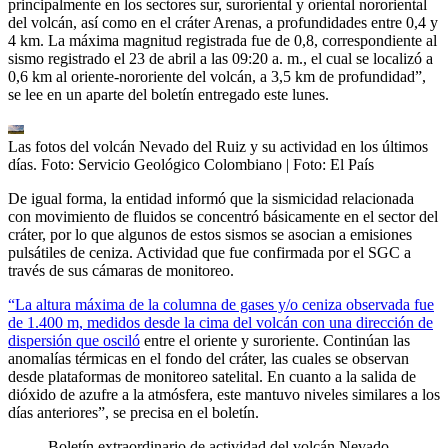
principalmente en los sectores sur, suroriental y oriental nororiental
del volcán, así como en el cráter Arenas, a profundidades entre 0,4 y
4 km. La máxima magnitud registrada fue de 0,8, correspondiente al
sismo registrado el 23 de abril a las 09:20 a. m., el cual se localizó a
0,6 km al oriente-nororiente del volcán, a 3,5 km de profundidad”,
se lee en un aparte del boletín entregado este lunes.
Las fotos del volcán Nevado del Ruiz y su actividad en los últimos
días. Foto: Servicio Geológico Colombiano
| Foto:
El País
De igual forma, la entidad informó que la sismicidad relacionada
con movimiento de fluidos se concentró básicamente en el sector del
cráter, por lo que algunos de estos sismos se asocian a emisiones
pulsátiles de ceniza. Actividad que fue confirmada por el SGC a
través de sus cámaras de monitoreo.
“La altura máxima de la columna de gases y/o ceniza observada fue
de 1.400 m, medidos desde la cima del volcán con una dirección de
dispersión que osciló
entre el oriente y suroriente. Continúan las
anomalías térmicas en el fondo del cráter, las cuales se observan
desde plataformas de monitoreo satelital. En cuanto a la salida de
dióxido de azufre a la atmósfera, este mantuvo niveles similares a los
días anteriores”, se precisa en el boletín.
Boletín extraordinario de actividad del volcán Nevado