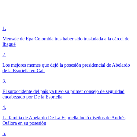
1
.
Mensaje de Epa Colombia tras haber sido trasladada a la cárcel de
Ibagué
2
.
Los mejores memes que dejó la posesión presidencial de Abelardo
de la Espriella en Cali
3
.
El suroccidente del país ya tuvo su primer consejo de seguridad
encabezado por De la Espriella
4
.
La familia de Abelardo De La Espriella lució diseños de Andrés
Otálora en su posesión
5
.