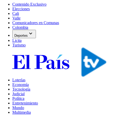
Contenido Exclusivo
Elecciones
Cali
Valle
Comunicadores en Comunas
Colombia
expand_more
Deportes
Licita
Turismo
Loterías
Economía
Tecnología
Judicial
Política
Entretenimiento
Mundo
Multimedia