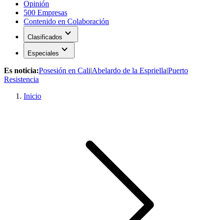
Opinión
500 Empresas
Contenido en Colaboración
expand_more
Clasificados
expand_more
Especiales
Es noticia:
Posesión en Cali
|
Abelardo de la Espriella
|
Puerto
Resistencia
Inicio