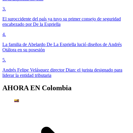
3
.
El suroccidente del país ya tuvo su primer consejo de seguridad
encabezado por De la Espriella
4
.
La familia de Abelardo De La Espriella lució diseños de Andrés
Otálora en su posesión
5
.
Andrés Felipe Velásquez director Dian: el jurista designado para
liderar la entidad tributaria
AHORA EN
Colombia