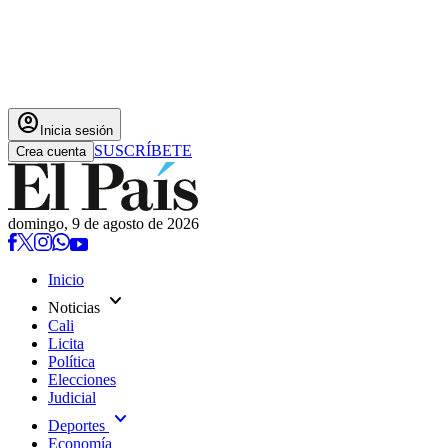
account_circle
Inicia sesión
SUSCRÍBETE
Crea cuenta
domingo, 9 de agosto de 2026
Inicio
expand_more
Noticias
Cali
Licita
Política
Elecciones
Judicial
expand_more
Deportes
Economía