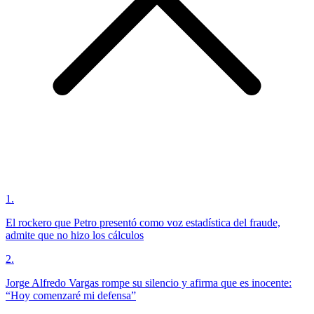
1
.
El rockero que Petro presentó como voz estadística del fraude,
admite que no hizo los cálculos
2
.
Jorge Alfredo Vargas rompe su silencio y afirma que es inocente:
“Hoy comenzaré mi defensa”