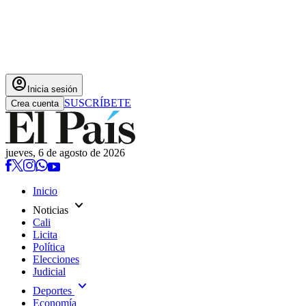
account_circle
Inicia sesión
SUSCRÍBETE
Crea cuenta
jueves, 6 de agosto de 2026
Inicio
expand_more
Noticias
Cali
Licita
Política
Elecciones
Judicial
expand_more
Deportes
Economía