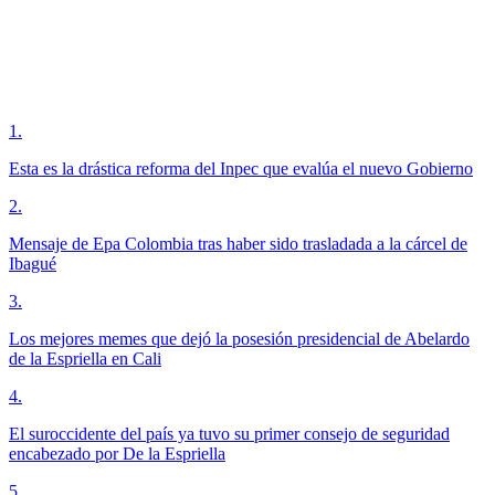
1
.
Esta es la drástica reforma del Inpec que evalúa el nuevo Gobierno
2
.
Mensaje de Epa Colombia tras haber sido trasladada a la cárcel de
Ibagué
3
.
Los mejores memes que dejó la posesión presidencial de Abelardo
de la Espriella en Cali
4
.
El suroccidente del país ya tuvo su primer consejo de seguridad
encabezado por De la Espriella
5
.