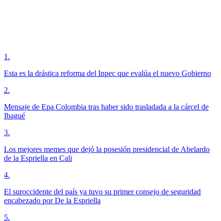
1
.
Esta es la drástica reforma del Inpec que evalúa el nuevo Gobierno
2
.
Mensaje de Epa Colombia tras haber sido trasladada a la cárcel de
Ibagué
3
.
Los mejores memes que dejó la posesión presidencial de Abelardo
de la Espriella en Cali
4
.
El suroccidente del país ya tuvo su primer consejo de seguridad
encabezado por De la Espriella
5
.