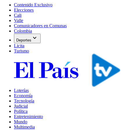
Contenido Exclusivo
Elecciones
Cali
Valle
Comunicadores en Comunas
Colombia
expand_more
Deportes
Licita
Turismo
Loterías
Economía
Tecnología
Judicial
Política
Entretenimiento
Mundo
Multimedia