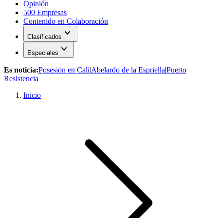
Opinión
500 Empresas
Contenido en Colaboración
expand_more
Clasificados
expand_more
Especiales
Es noticia:
Posesión en Cali
|
Abelardo de la Espriella
|
Puerto
Resistencia
Inicio