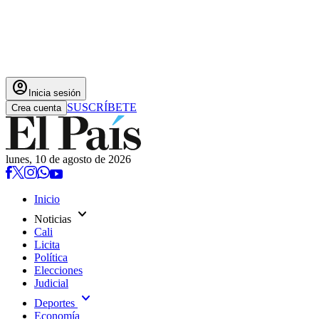
account_circle
Inicia sesión
SUSCRÍBETE
Crea cuenta
lunes, 10 de agosto de 2026
Inicio
expand_more
Noticias
Cali
Licita
Política
Elecciones
Judicial
expand_more
Deportes
Economía