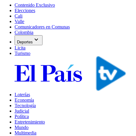
Contenido Exclusivo
Elecciones
Cali
Valle
Comunicadores en Comunas
Colombia
expand_more
Deportes
Licita
Turismo
Loterías
Economía
Tecnología
Judicial
Política
Entretenimiento
Mundo
Multimedia