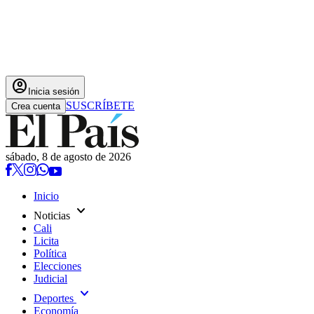
account_circle
Inicia sesión
SUSCRÍBETE
Crea cuenta
sábado, 8 de agosto de 2026
Inicio
expand_more
Noticias
Cali
Licita
Política
Elecciones
Judicial
expand_more
Deportes
Economía