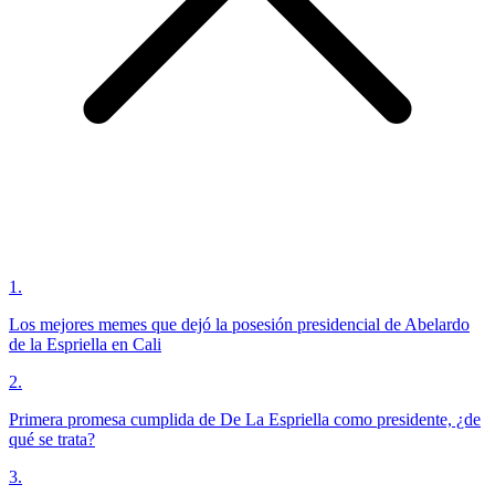
1
.
Los mejores memes que dejó la posesión presidencial de Abelardo
de la Espriella en Cali
2
.
Primera promesa cumplida de De La Espriella como presidente, ¿de
qué se trata?
3
.