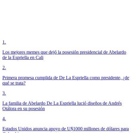
1
.
Los mejores memes que dejó la posesión presidencial de Abelardo
de la Espriella en Cali
2
.
Primera promesa cumplida de De La Espriella como presidente, ¿de
qué se trata?
3
.
La familia de Abelardo De La Espriella lució diseños de Andrés
Otálora en su posesión
4
.
Estados Unidos anuncia apoyo de U$1000 millones de dólares para