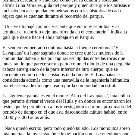
afirma Gina Morales, guía del parque y quien dice que los turistas e
inclusive locales quedan embelesados con las historias de cada
objeto que se cuentan durante el recorrido del parque.
“Una vez trabajé con una visitante que era muy espiritual y al
terminar el recorrido dejo una ofrenda en el cementerio”, indica la
guía que desde hace 4 años trabaja en el Parque.
El sendero empedrado continua hasta la fuente ceremonial ‘El
Lavapatas’ un lugar sagrado donde se cree que las mujeres de la
comunidad daban a luz por figuras esculpidas entre las rocas que
muestran lo que parece ser un parto como el dibujo de una pequeña
cabeza emergiendo de la parte inferior de otro cuerpo, que se
encuentra en uno de los costados de la fuente. El Lavapatas’ es
considerada además como una maravilla de la ingeniería hidráulica
por el sistema de drenaje creado por la comunidad ancestral.
La siguiente parada es en el monte ‘Alto del Lavapatas’, una colina
que permite divisar el verde del Huila y en donde se encontraron los
restos que le permitieron a los investigadores dar un aproximado del
periodo de tiempo en el que esta desconocida cultura habitó, entre
2.000 y 3.000 años atrás.
“Nada quedó escrito, pero todo quedó tallado. Los monolitos abren
una puerta a la investigación e imaginación con las conexiones que