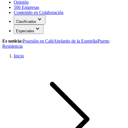
Opinión
500 Empresas
Contenido en Colaboración
expand_more
Clasificados
expand_more
Especiales
Es noticia:
Posesión en Cali
|
Abelardo de la Espriella
|
Puerto
Resistencia
Inicio