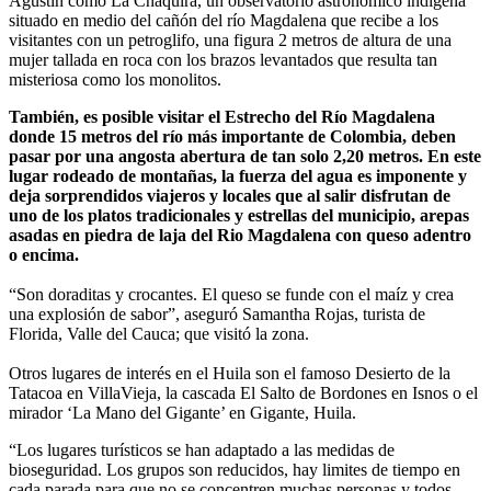
Agustín como La Chaquira, un observatorio astronómico indígena
situado en medio del cañón del río Magdalena que recibe a los
visitantes con un petroglifo, una figura 2 metros de altura de una
mujer tallada en roca con los brazos levantados que resulta tan
misteriosa como los monolitos.
También, es posible visitar el Estrecho del Río Magdalena
donde 15 metros del río más importante de Colombia, deben
pasar por una angosta abertura de tan solo 2,20 metros. En este
lugar rodeado de montañas, la fuerza del agua es imponente y
deja sorprendidos viajeros y locales que al salir disfrutan de
uno de los platos tradicionales y estrellas del municipio, arepas
asadas en piedra de laja del Rio Magdalena con queso adentro
o encima.
“Son doraditas y crocantes. El queso se funde con el maíz y crea
una explosión de sabor”, aseguró Samantha Rojas, turista de
Florida, Valle del Cauca; que visitó la zona.
Otros lugares de interés en el Huila son el famoso Desierto de la
Tatacoa en VillaVieja, la cascada El Salto de Bordones en Isnos o el
mirador ‘La Mano del Gigante’ en Gigante, Huila.
“Los lugares turísticos se han adaptado a las medidas de
bioseguridad. Los grupos son reducidos, hay limites de tiempo en
cada parada para que no se concentren muchas personas y todos