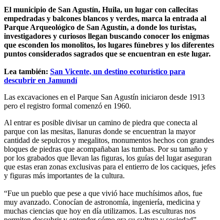
El municipio de San Agustín, Huila, un lugar con callecitas
empedradas y balcones blancos y verdes, marca la entrada al
Parque Arqueológico de San Agustín, a donde los turistas,
investigadores y curiosos llegan buscando conocer los enigmas
que esconden los monolitos, los lugares fúnebres y los diferentes
puntos considerados sagrados que se encuentran en este lugar.
Lea también:
San Vicente, un destino ecoturístico para
descubrir en Jamundí
Las excavaciones en el Parque San Agustín iniciaron desde 1913
pero el registro formal comenzó en 1960.
Al entrar es posible divisar un camino de piedra que conecta al
parque con las mesitas, llanuras donde se encuentran la mayor
cantidad de sepulcros y megalitos, monumentos hechos con grandes
bloques de piedras que acompañaban las tumbas. Por su tamaño y
por los grabados que llevan las figuras, los guías del lugar aseguran
que estas eran zonas exclusivas para el entierro de los caciques, jefes
y figuras más importantes de la cultura.
“Fue un pueblo que pese a que vivió hace muchísimos años, fue
muy avanzado. Conocían de astronomía, ingeniería, medicina y
muchas ciencias que hoy en día utilizamos. Las esculturas nos
permiten descubrir y entender cómo era su cultura y sociedad”,