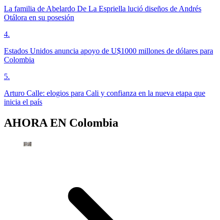
La familia de Abelardo De La Espriella lució diseños de Andrés
Otálora en su posesión
4
.
Estados Unidos anuncia apoyo de U$1000 millones de dólares para
Colombia
5
.
Arturo Calle: elogios para Cali y confianza en la nueva etapa que
inicia el país
AHORA EN
Colombia