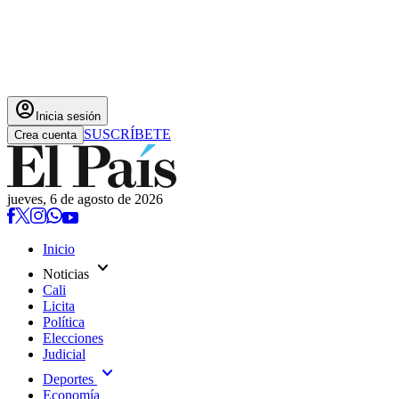
account_circle
Inicia sesión
SUSCRÍBETE
Crea cuenta
jueves, 6 de agosto de 2026
Inicio
expand_more
Noticias
Cali
Licita
Política
Elecciones
Judicial
expand_more
Deportes
Economía