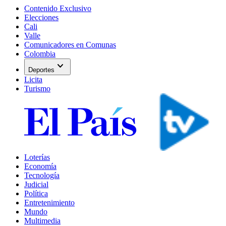
Contenido Exclusivo
Elecciones
Cali
Valle
Comunicadores en Comunas
Colombia
expand_more
Deportes
Licita
Turismo
Loterías
Economía
Tecnología
Judicial
Política
Entretenimiento
Mundo
Multimedia