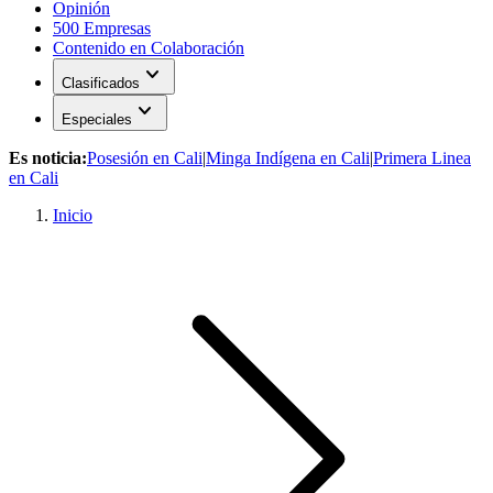
Opinión
500 Empresas
Contenido en Colaboración
expand_more
Clasificados
expand_more
Especiales
Es noticia:
Posesión en Cali
|
Minga Indígena en Cali
|
Primera Linea
en Cali
Inicio