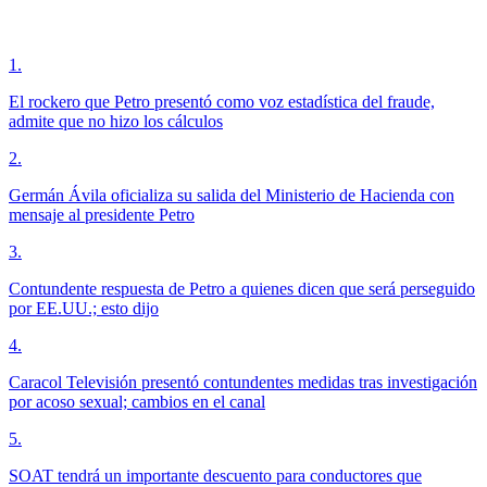
1
.
El rockero que Petro presentó como voz estadística del fraude,
admite que no hizo los cálculos
2
.
Germán Ávila oficializa su salida del Ministerio de Hacienda con
mensaje al presidente Petro
3
.
Contundente respuesta de Petro a quienes dicen que será perseguido
por EE.UU.; esto dijo
4
.
Caracol Televisión presentó contundentes medidas tras investigación
por acoso sexual; cambios en el canal
5
.
SOAT tendrá un importante descuento para conductores que