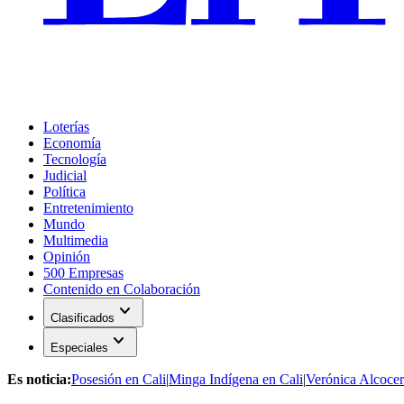
Loterías
Economía
Tecnología
Judicial
Política
Entretenimiento
Mundo
Multimedia
Opinión
500 Empresas
Contenido en Colaboración
expand_more
Clasificados
expand_more
Especiales
Es noticia:
Posesión en Cali
|
Minga Indígena en Cali
|
Verónica Alcocer