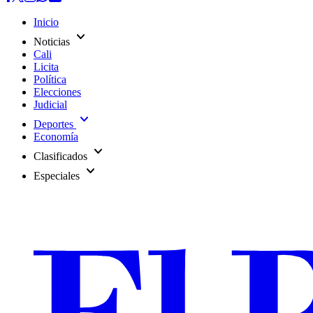
Inicio
expand_more
Noticias
Cali
Licita
Política
Elecciones
Judicial
expand_more
Deportes
Economía
expand_more
Clasificados
expand_more
Especiales