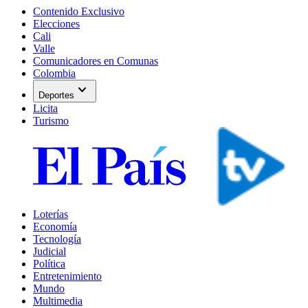
Contenido Exclusivo
Elecciones
Cali
Valle
Comunicadores en Comunas
Colombia
expand_more
Deportes
Licita
Turismo
Loterías
Economía
Tecnología
Judicial
Política
Entretenimiento
Mundo
Multimedia