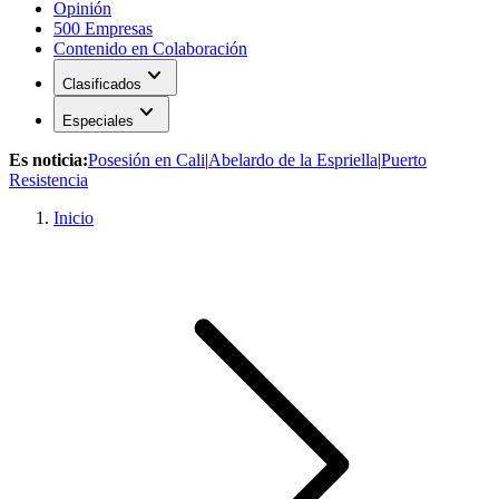
Opinión
500 Empresas
Contenido en Colaboración
expand_more
Clasificados
expand_more
Especiales
Es noticia:
Posesión en Cali
|
Abelardo de la Espriella
|
Puerto
Resistencia
Inicio