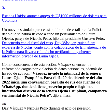
5
.
Estados Unidos anuncia apoyo de U$1000 millones de dólares para
Colombia
Un nuevo escándalo parece estar al borde de estallar en la Policía,
dado que se habría llevado a cabo un perfilamiento de Laura
Ojeada, pareja de Nicolás Petro, hijo del presidente Gustavo Petro.
De acuerdo con el fiscal del caso, Day Vásquez, quien fuera
expareja de Nicolás, contó con la colaboración de la inteligencia de
la Policía para llevar a cabo dicho perfilamiento y obtener
información privada de Laura Ojeda
.
Como consecuencia de esta acción, Vásquez se encuentra
enfrentando cargos por violación de datos personales, además de
lavado de activos.
“Vásquez invade la intimidad de la señora
Laura Ojeda Estupiñán. Para el día 29 de diciembre del año
2022 inicia una conversación paralela de sus dos cuentas de
WhatsApp, donde obtiene provecho propio e ilegítimo,
información discreta de la señora Ojeda Estupiñán, compañera
sentimental de Nicolás Petro”
, dijo el fiscal.
Day Vásquez y Nicolás Petro durante el acto de posesión