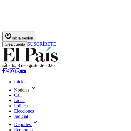
account_circle
Inicia sesión
SUSCRÍBETE
Crea cuenta
sábado, 8 de agosto de 2026
Inicio
expand_more
Noticias
Cali
Licita
Política
Elecciones
Judicial
expand_more
Deportes
Economía