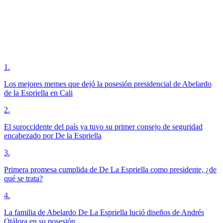
1
.
Los mejores memes que dejó la posesión presidencial de Abelardo
de la Espriella en Cali
2
.
El suroccidente del país ya tuvo su primer consejo de seguridad
encabezado por De la Espriella
3
.
Primera promesa cumplida de De La Espriella como presidente, ¿de
qué se trata?
4
.
La familia de Abelardo De La Espriella lució diseños de Andrés
Otálora en su posesión