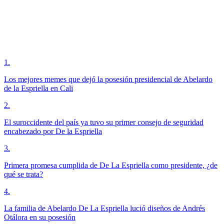
1
.
Los mejores memes que dejó la posesión presidencial de Abelardo
de la Espriella en Cali
2
.
El suroccidente del país ya tuvo su primer consejo de seguridad
encabezado por De la Espriella
3
.
Primera promesa cumplida de De La Espriella como presidente, ¿de
qué se trata?
4
.
La familia de Abelardo De La Espriella lució diseños de Andrés
Otálora en su posesión