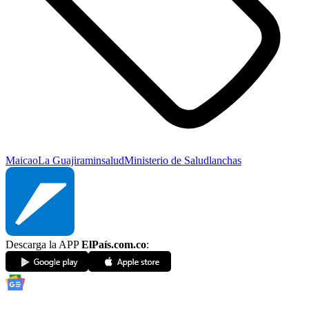
Maicao
La Guajira
minsalud
Ministerio de Salud
lanchas
Descarga la APP
ElPaís.com.co
: