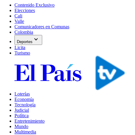
Contenido Exclusivo
Elecciones
Cali
Valle
Comunicadores en Comunas
Colombia
expand_more
Deportes
Licita
Turismo
Loterías
Economía
Tecnología
Judicial
Política
Entretenimiento
Mundo
Multimedia