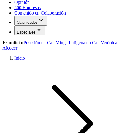
Opinión
500 Empresas
Contenido en Colaboración
expand_more
Clasificados
expand_more
Especiales
Es noticia:
Posesión en Cali
|
Minga Indígena en Cali
|
Verónica
Alcocer
Inicio