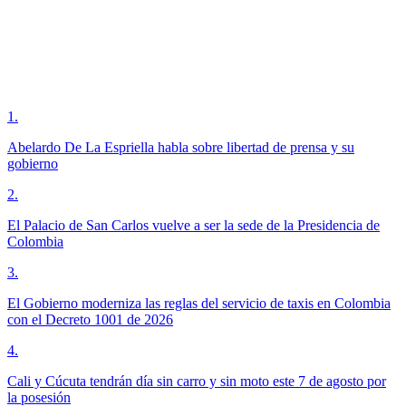
1
.
Abelardo De La Espriella habla sobre libertad de prensa y su
gobierno
2
.
El Palacio de San Carlos vuelve a ser la sede de la Presidencia de
Colombia
3
.
El Gobierno moderniza las reglas del servicio de taxis en Colombia
con el Decreto 1001 de 2026
4
.
Cali y Cúcuta tendrán día sin carro y sin moto este 7 de agosto por
la posesión