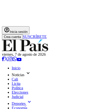
account_circle
Inicia sesión
SUSCRÍBETE
Crea cuenta
viernes, 7 de agosto de 2026
Inicio
expand_more
Noticias
Cali
Licita
Política
Elecciones
Judicial
expand_more
Deportes
Economía