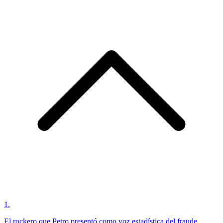
1
.
El rockero que Petro presentó como voz estadística del fraude,