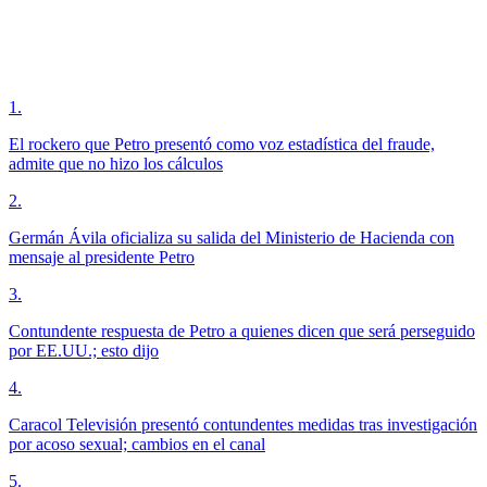
1
.
El rockero que Petro presentó como voz estadística del fraude,
admite que no hizo los cálculos
2
.
Germán Ávila oficializa su salida del Ministerio de Hacienda con
mensaje al presidente Petro
3
.
Contundente respuesta de Petro a quienes dicen que será perseguido
por EE.UU.; esto dijo
4
.
Caracol Televisión presentó contundentes medidas tras investigación
por acoso sexual; cambios en el canal
5
.