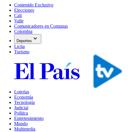
Contenido Exclusivo
Elecciones
Cali
Valle
Comunicadores en Comunas
Colombia
expand_more
Deportes
Licita
Turismo
Loterías
Economía
Tecnología
Judicial
Política
Entretenimiento
Mundo
Multimedia