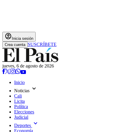
account_circle
Inicia sesión
SUSCRÍBETE
Crea cuenta
jueves, 6 de agosto de 2026
Inicio
expand_more
Noticias
Cali
Licita
Política
Elecciones
Judicial
expand_more
Deportes
Economía