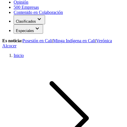
Opinión
500 Empresas
Contenido en Colaboración
expand_more
Clasificados
expand_more
Especiales
Es noticia:
Posesión en Cali
|
Minga Indígena en Cali
|
Verónica
Alcocer
Inicio